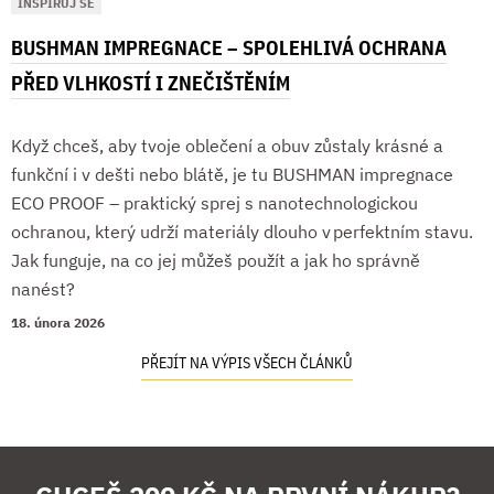
INSPIRUJ SE
BUSHMAN IMPREGNACE – SPOLEHLIVÁ OCHRANA
PŘED VLHKOSTÍ I ZNEČIŠTĚNÍM
Když chceš, aby tvoje oblečení a obuv zůstaly krásné a
funkční i v dešti nebo blátě, je tu BUSHMAN impregnace
ECO PROOF – praktický sprej s nanotechnologickou
ochranou, který udrží materiály dlouho v perfektním stavu.
Jak funguje, na co jej můžeš použít a jak ho správně
nanést?
18. února 2026
PŘEJÍT NA VÝPIS VŠECH ČLÁNKŮ