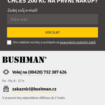
CHCEŠ 200 KČ NA PRVNÍ NÁKUP?
Zadej svůj e-mail!
ODESLAT
Chci odebírat novinky a souhlasím se
zpracováním osobních údajů
.
Volej na (00420) 732 387 626
Po - Pá: 8 - 17 h
zakaznici@bushman.cz
V pracovní dny odpovídáme většinou do 2 hodin.