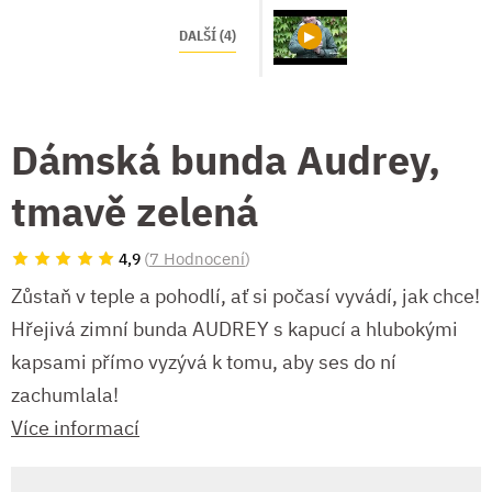
DALŠÍ (4)
Dámská bunda Audrey,
tmavě zelená
(
7 Hodnocení
)
4,9
Zůstaň v teple a pohodlí, ať si počasí vyvádí, jak chce!
Hřejivá zimní bunda AUDREY s kapucí a hlubokými
kapsami přímo vyzývá k tomu, aby ses do ní
zachumlala!
Více informací