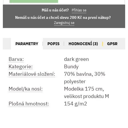
Máš u nás účet?
Přihlas se
Nemáš u nás účet a chceš slevu 200 Kč na první nákup?
Zaregistruj se
PARAMETRY
POPIS
HODNOCENÍ (3)
GPSR
Barva:
dark green
Kategorie:
Bundy
Materiálové složení:
70% bavlna, 30%
polyester
Model/ka nosí:
Modelka 175 cm,
velikost produktu M
Plošná hmotnost:
154 g/m2