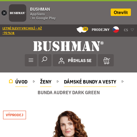
BUSHMAN
Otevřít
×
AppSisto
- In Google Play
LETNÍ SLEVY VRCHOLÍ – AŽ
30
PRODEJNY
CS
-70 %!☀️
PŘIHLAS SE
ÚVOD
ŽENY
DÁMSKÉ BUNDY A VESTY
BUNDA AUDREY DARK GREEN
VÝPRODEJ