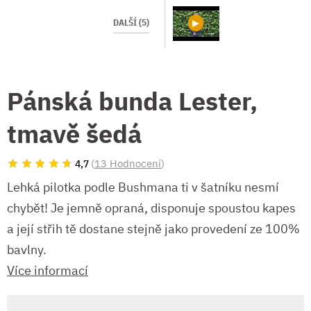
DALŠÍ (5)
Pánská bunda Lester,
tmavě šedá
(
13 Hodnocení
)
4,7
Lehká pilotka podle Bushmana ti v šatníku nesmí
chybět! Je jemně opraná, disponuje spoustou kapes
a její střih tě dostane stejně jako provedení ze 100%
bavlny.
Více informací