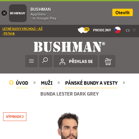
BUSHMAN
Otevřít
×
AppSisto
- In Google Play
LETNÍ SLEVY VRCHOLÍ – AŽ
30
PRODEJNY
CS
-70 %!☀️
PŘIHLAS SE
ÚVOD
MUŽI
PÁNSKÉ BUNDY A VESTY
BUNDA LESTER DARK GREY
VÝPRODEJ