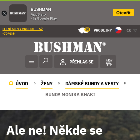
BUSHMAN
Otevřít
×
AppSisto
- In Google Play
LETNÍ SLEVY VRCHOLÍ – AŽ
30
PRODEJNY
CS
-70 %!☀️
PŘIHLAS SE
ÚVOD
ŽENY
DÁMSKÉ BUNDY A VESTY
BUNDA MONIKA KHAKI
Ale ne! Někde se