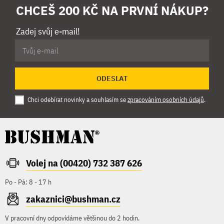
CHCEŠ 200 KČ NA PRVNÍ NÁKUP?
Zadej svůj e-mail!
ODESLAT
Chci odebírat novinky a souhlasím se
zpracováním osobních údajů
.
Volej na (00420) 732 387 626
Po - Pá: 8 - 17 h
zakaznici@bushman.cz
V pracovní dny odpovídáme většinou do 2 hodin.