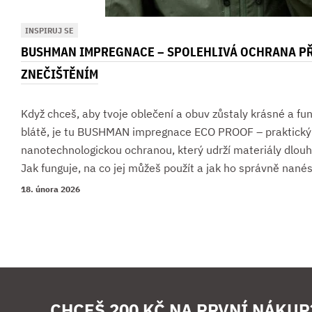
INSPIRUJ SE
BUSHMAN IMPREGNACE – SPOLEHLIVÁ OCHRANA PŘ
ZNEČIŠTĚNÍM
Když chceš, aby tvoje oblečení a obuv zůstaly krásné a fun
blátě, je tu BUSHMAN impregnace ECO PROOF – praktický 
nanotechnologickou ochranou, který udrží materiály dlouh
Jak funguje, na co jej můžeš použít a jak ho správně nané
18. února 2026
CHCEŠ 200 KČ NA PRVNÍ NÁKUP