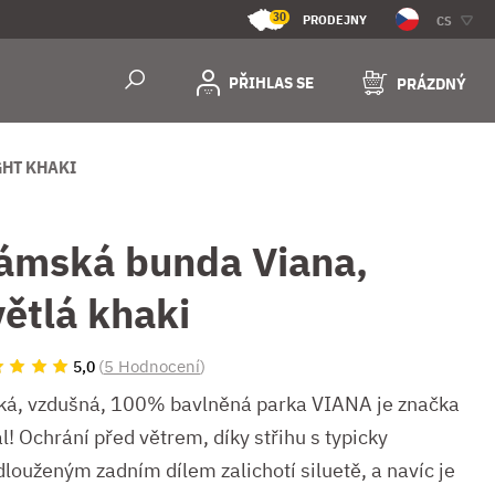
30
PRODEJNY
CS
PŘIHLAS SE
PRÁZDNÝ
GHT KHAKI
ámská bunda Viana,
větlá khaki
(
5 Hodnocení
)
5,0
ká, vzdušná, 100% bavlněná parka VIANA je značka
l! Ochrání před větrem, díky střihu s typicky
dlouženým zadním dílem zalichotí siluetě, a navíc je