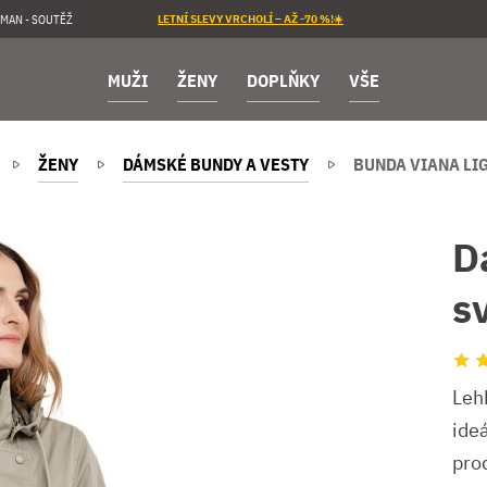
MAN - SOUTĚŽ
LETNÍ SLEVY VRCHOLÍ – AŽ -70 %!☀️
MUŽI
ŽENY
DOPLŇKY
VŠE
ŽENY
DÁMSKÉ BUNDY A VESTY
BUNDA VIANA LI
D
s
Leh
ideá
pro