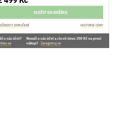
VLOŽIT DO KOŠÍKU
OŽNOSTI DORUČENÍ
HISTORIE CENY
áš u nás účet?
Nemáš u nás účet a chceš slevu 200 Kč na první
ihlas se
nákup?
Zaregistruj se