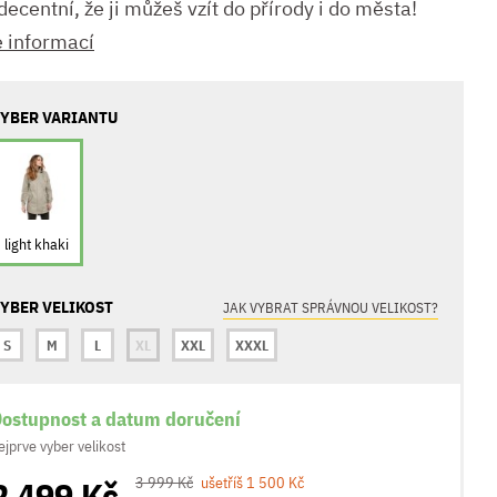
decentní, že ji můžeš vzít do přírody i do města!
e informací
YBER VARIANTU
light khaki
YBER VELIKOST
JAK VYBRAT SPRÁVNOU VELIKOST?
S
M
L
XL
XXL
XXXL
ostupnost a datum doručení
ejprve vyber velikost
2 499 Kč
3 999 Kč
ušetříš 1 500 Kč