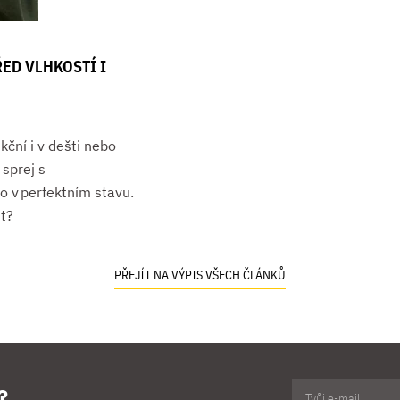
ED VLHKOSTÍ I
kční i v dešti nebo
sprej s
o v perfektním stavu.
st?
PŘEJÍT NA VÝPIS VŠECH ČLÁNKŮ
?