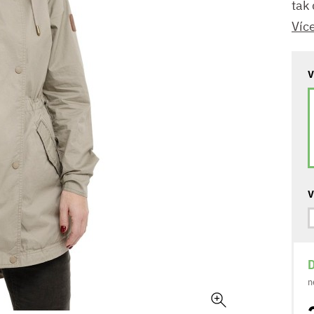
tak 
Víc
V
V
D
n