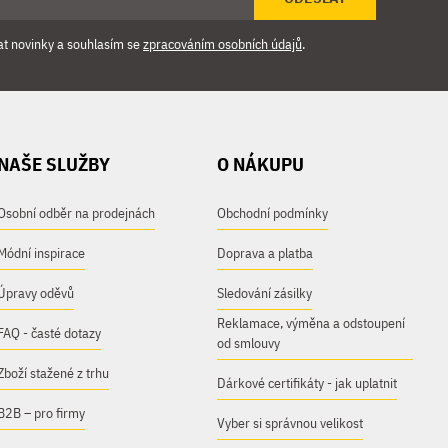
at novinky a souhlasím se
zpracováním osobních údajů
.
NAŠE SLUŽBY
O NÁKUPU
Osobní odběr na prodejnách
Obchodní podmínky
Módní inspirace
Doprava a platba
Úpravy oděvů
Sledování zásilky
Reklamace, výměna a odstoupení
FAQ - časté dotazy
od smlouvy
Zboží stažené z trhu
Dárkové certifikáty - jak uplatnit
B2B – pro firmy
Vyber si správnou velikost