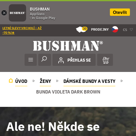
BUSHMAN
Otevřít
×
AppSisto
- In Google Play
LETNÍ SLEVY VRCHOLÍ – AŽ
30
PRODEJNY
CS
-70 %!☀️
PŘIHLAS SE
ÚVOD
ŽENY
DÁMSKÉ BUNDY A VESTY
BUNDA VIOLETA DARK BROWN
Ale ne! Někde se