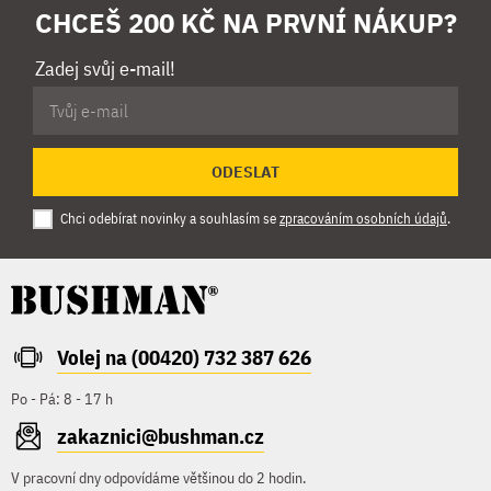
CHCEŠ 200 KČ NA PRVNÍ NÁKUP?
Zadej svůj e-mail!
ODESLAT
Chci odebírat novinky a souhlasím se
zpracováním osobních údajů
.
Volej na (00420) 732 387 626
Po - Pá: 8 - 17 h
zakaznici@bushman.cz
V pracovní dny odpovídáme většinou do 2 hodin.