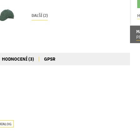
DALŠÍ (2)
M
M
Př
HODNOCENÍ (3)
GPSR
ATALOG