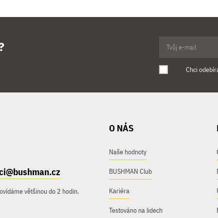
?
Chci odebír
O NÁS
Naše hodnoty
ici@bushman.cz
BUSHMAN Club
Kariéra
ovídáme většinou do 2 hodin.
Testováno na lidech