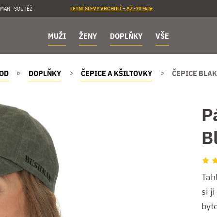
MAN - SOUTĚŽ
LETNÍ SLEVY VRCHOLÍ – AŽ -70 %!☀️
MUŽI
ŽENY
DOPLŇKY
VŠE
OD
DOPLŇKY
ČEPICE A KŠILTOVKY
ČEPICE BLAK
P
B
Tahl
si j
byt