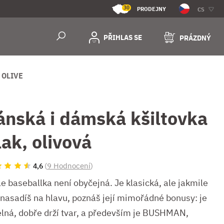
30
PRODEJNY
CS
PŘIHLAS SE
PRÁZDNÝ
 OLIVE
ánská i dámská kšiltovka
lak, olivová
(
9 Hodnocení
)
4,6
e baseballka není obyčejná. Je klasická, ale jakmile
i nasadíš na hlavu, poznáš její mimořádné bonusy: je
elná, dobře drží tvar, a především je BUSHMAN,