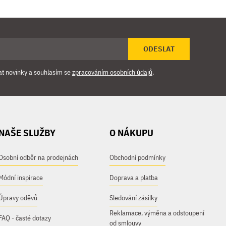
ODESLAT
at novinky a souhlasím se
zpracováním osobních údajů
.
NAŠE SLUŽBY
O NÁKUPU
Osobní odběr na prodejnách
Obchodní podmínky
Módní inspirace
Doprava a platba
Úpravy oděvů
Sledování zásilky
Reklamace, výměna a odstoupení
FAQ - časté dotazy
od smlouvy