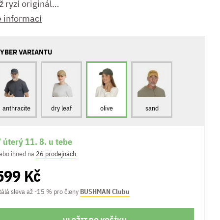
ž ryzí originál…
e informací
YBER VARIANTU
anthracite
dry leaf
olive
sand
 úterý 11. 8. u tebe
ebo ihned na
26 prodejnách
599 Kč
tálá sleva až -15 % pro členy
BUSHMAN Clubu