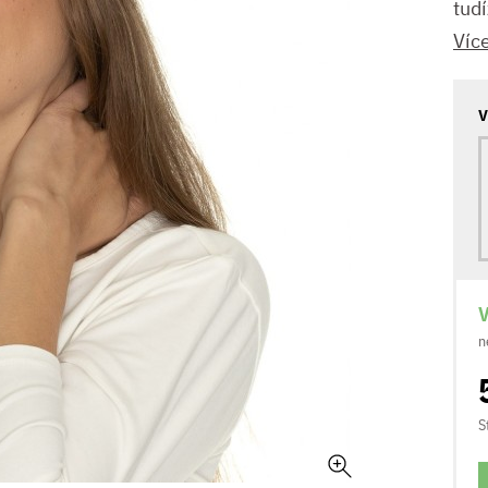
tudí
Víc
V
V
n
S