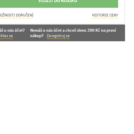
VLOŽIT DO KOŠÍKU
OŽNOSTI DORUČENÍ
HISTORIE CENY
áš u nás účet?
Nemáš u nás účet a chceš slevu 200 Kč na první
ihlas se
nákup?
Zaregistruj se