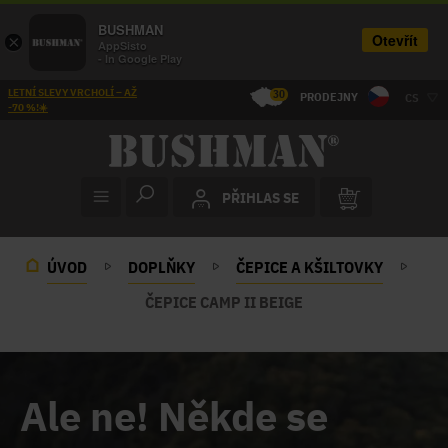
BUSHMAN
Otevřít
×
AppSisto
- In Google Play
LETNÍ SLEVY VRCHOLÍ – AŽ
30
PRODEJNY
CS
-70 %!☀️
PŘIHLAS SE
ÚVOD
DOPLŇKY
ČEPICE A KŠILTOVKY
ČEPICE CAMP II BEIGE
Ale ne! Někde se