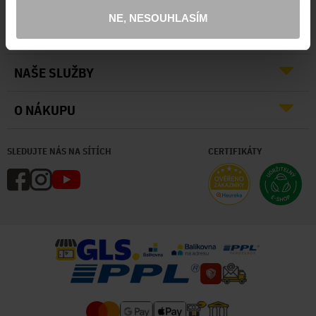
NE, NESOUHLASÍM
O NÁS
NAŠE SLUŽBY
O NÁKUPU
SLEDUJTE NÁS NA SÍTÍCH
CERTIFIKÁTY