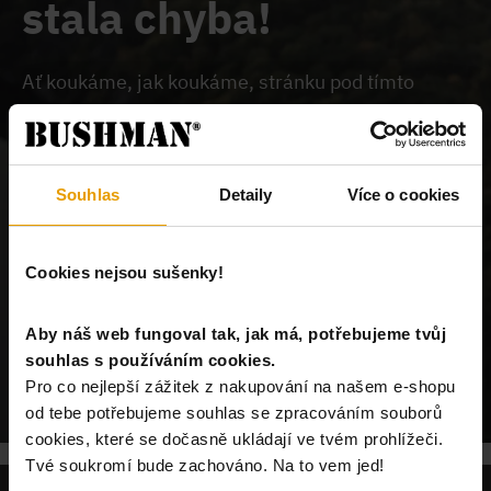
stala chyba!
Ať koukáme, jak koukáme, stránku pod tímto
odkazem na našem webu nemůžeme najít.
Buď je
chybně zadaný odkaz, nebo je požadovaný produkt
vyprodán, nebo u nás tato stránka neexistuje.
Souhlas
Detaily
Více o cookies
Cookies nejsou sušenky!
Aby náš web fungoval tak, jak má, potřebujeme tvůj
souhlas s používáním cookies.
POKRAČUJ NA ÚVODNÍ STRÁNKU
Pro co nejlepší zážitek z nakupování na našem e-shopu
od tebe potřebujeme souhlas se zpracováním souborů
cookies, které se dočasně ukládají ve tvém prohlížeči.
Tvé soukromí bude zachováno. Na to vem jed!