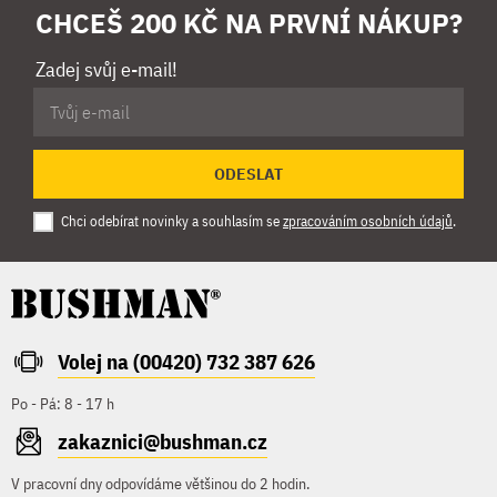
CHCEŠ 200 KČ NA PRVNÍ NÁKUP?
Zadej svůj e-mail!
ODESLAT
Chci odebírat novinky a souhlasím se
zpracováním osobních údajů
.
Volej na (00420) 732 387 626
Po - Pá: 8 - 17 h
zakaznici@bushman.cz
V pracovní dny odpovídáme většinou do 2 hodin.