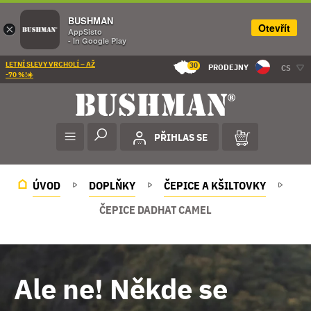
BUSHMAN
Otevřít
×
AppSisto
- In Google Play
LETNÍ SLEVY VRCHOLÍ – AŽ
30
PRODEJNY
CS
-70 %!☀️
PŘIHLAS SE
ÚVOD
DOPLŇKY
ČEPICE A KŠILTOVKY
ČEPICE DADHAT CAMEL
Ale ne! Někde se