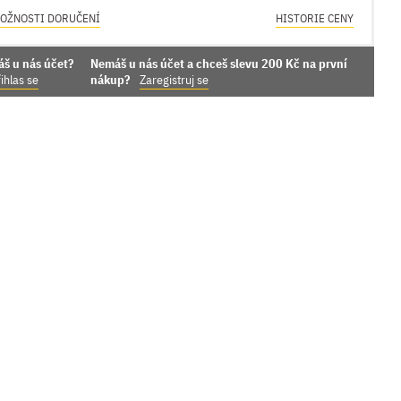
OŽNOSTI DORUČENÍ
HISTORIE CENY
áš u nás účet?
Nemáš u nás účet a chceš slevu 200 Kč na první
ihlas se
nákup?
Zaregistruj se