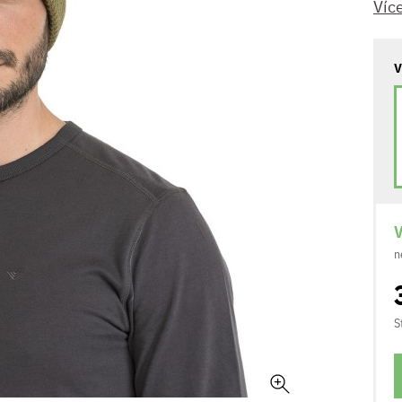
Víc
V
V
n
S