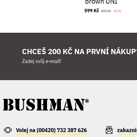
brown UNI
599 Kč
899 Kč
-33 %
CHCEŠ 200 KČ NA PRVNÍ NÁKUP
Zadej svůj e-mail!
Volej na (00420) 732 387 626
zakazn