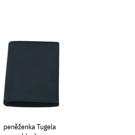
peněženka Tugela
termoh