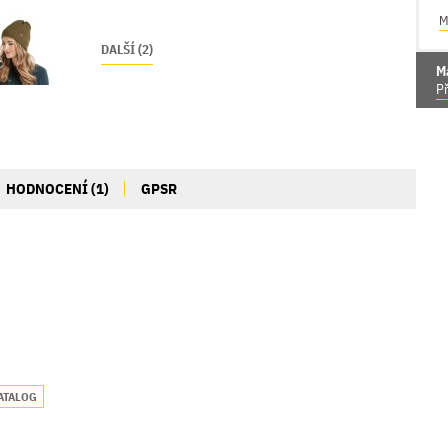
M
DALŠÍ (2)
M
Př
HODNOCENÍ (1)
GPSR
ATALOG