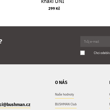
khaki UNI
299 Kč
?
Chci odebír
O NÁS
Naše hodnoty
ici@bushman.cz
BUSHMAN Club