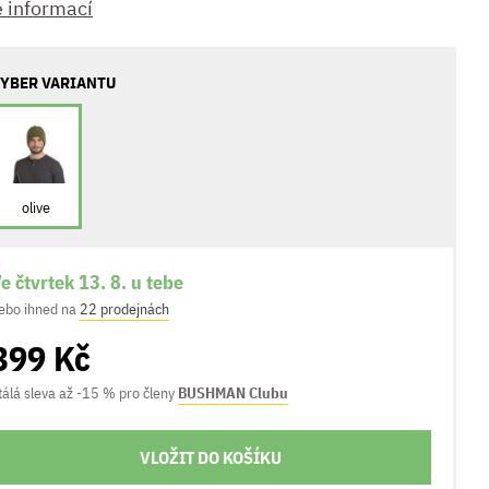
e informací
YBER VARIANTU
olive
e čtvrtek 13. 8. u tebe
ebo ihned na
22 prodejnách
399 Kč
tálá sleva až -15 % pro členy
BUSHMAN Clubu
VLOŽIT DO KOŠÍKU