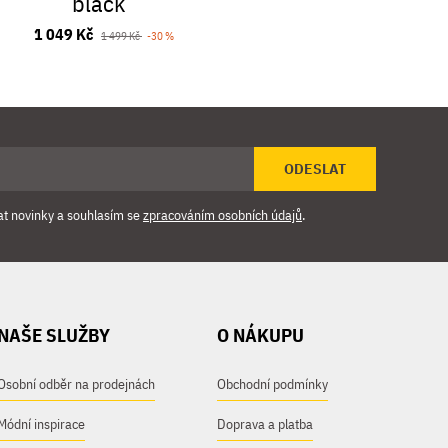
black
Cafeto gr
1 049 Kč
569 
1 499 Kč
-30 %
ODESLAT
at novinky a souhlasím se
zpracováním osobních údajů
.
NAŠE SLUŽBY
O NÁKUPU
Osobní odběr na prodejnách
Obchodní podmínky
Módní inspirace
Doprava a platba