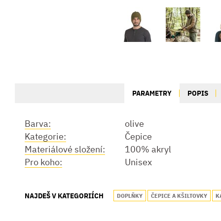
PARAMETRY
POPIS
Barva:
olive
Kategorie:
Čepice
Materiálové složení:
100% akryl
Pro koho:
Unisex
NAJDEŠ V KATEGORIÍCH
DOPLŇKY
ČEPICE A KŠILTOVKY
K