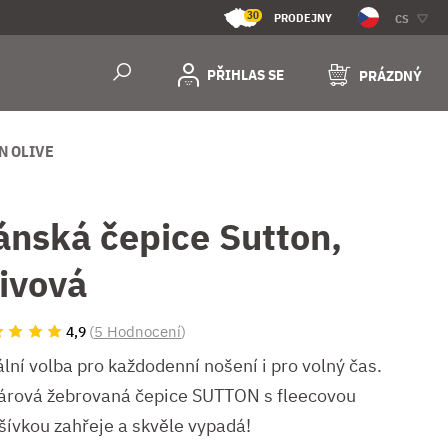
30
PRODEJNY
CS
PŘIHLAS SE
PRÁZDNÝ
N OLIVE
ánská čepice Sutton,
livová
(
5 Hodnocení
)
4,9
lní volba pro každodenní nošení i pro volný čas.
árová žebrovaná čepice SUTTON s fleecovou
šívkou zahřeje a skvěle vypadá!