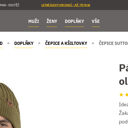
MAN - SOUTĚŽ
LETNÍ SLEVY VRCHOLÍ – AŽ -70 %!☀️
MUŽI
ŽENY
DOPLŇKY
VŠE
D
DOPLŇKY
ČEPICE A KŠILTOVKY
ČEPICE SUTTO
P
o
Ideá
Žak
pod