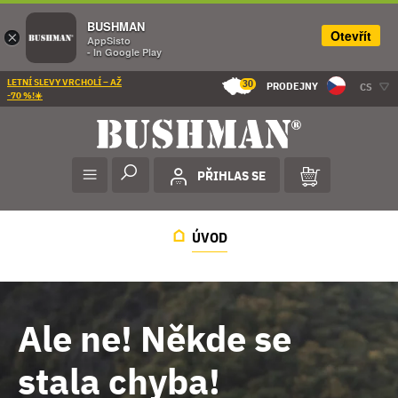
BUSHMAN
Otevřít
×
AppSisto
- In Google Play
LETNÍ SLEVY VRCHOLÍ – AŽ
30
PRODEJNY
CS
-70 %!☀️
PŘIHLAS SE
ÚVOD
Ale ne! Někde se
stala chyba!