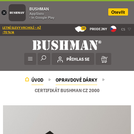
BUSHMAN
Otevřít
×
AppSisto
- In Google Play
LETNÍ SLEVY VRCHOLÍ – AŽ
30
PRODEJNY
CS
-70 %!☀️
PŘIHLAS SE
ÚVOD
OPRAVDOVÉ DÁRKY
CERTIFIKÁT BUSHMAN CZ 2000