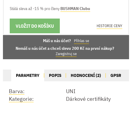
Stálá sleva až -15 % pro členy
BUSHMAN Clubu
VLOŽIT DO KOŠÍKU
MOŽNOSTI DORUČENÍ
HISTORIE CENY
Máš u nás účet?
Přihlas se
Nemáš u nás účet a chceš slevu 200 Kč na první nákup?
Zaregistruj se
PARAMETRY
POPIS
HODNOCENÍ (2)
GPSR
Barva:
UNI
Kategorie:
Dárkové certifikáty