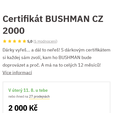
Certifikát BUSHMAN CZ
2000
(
5 Hodnocení
)
5,0
Dárky vyřeš... a dál to neřeš! S dárkovým certifikátem
si každej sám zvolí, kam ho BUSHMAN bude
doprovázet a proč. A má na to celých 12 měsíců!
Více informací
V úterý 11. 8. u tebe
nebo ihned na
27 prodejnách
2 000 Kč