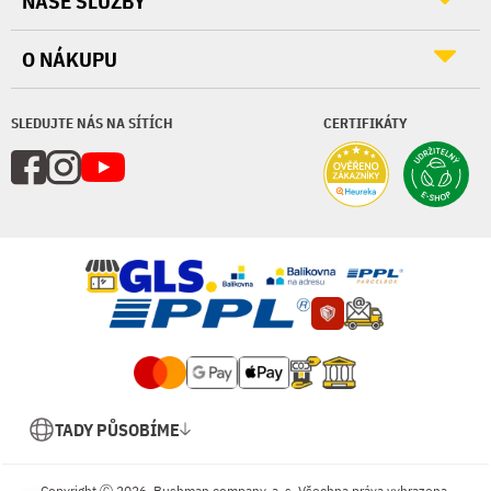
NAŠE SLUŽBY
O NÁKUPU
SLEDUJTE NÁS NA SÍTÍCH
CERTIFIKÁTY
TADY PŮSOBÍME
Copyright Ⓒ 2026, Bushman company, a. s. Všechna práva vyhrazena.