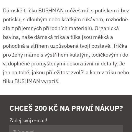
Dámské tričko BUSHMAN můžeš mít s potiskem i bez
potisku, s dlouhým nebo krátkým rukávem, rozhodně
ale z příjemných přírodních materiálů. Organická
bavlna, naše dámská trika a tílka jsou měkká a
pohodlná a střihem uzpůsobená tvojí postavě. Trička
pro ženy máme s výstřihem kulatým, lodičkovým i do
v, doplněné promyšlenými dekorativními detaily. Je
jen na tobě, jakou příležitost zvolíš a kam v triku nebo
tílku BUSHMAN vyrazíš.
CHCEŠ 200 KČ NA PRVNÍ NÁKUP?
Zadej svůj e-mail!