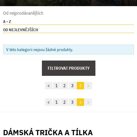
Od nejprodávanějších
A - Z
OD NEJLEVNĚJŠÍCH
V této kategorii nejsou žádné produkty.
FILTROVAT PRODUKTY
<
1
2
3
4
>
<
1
2
3
4
>
DÁMSKÁ TRIČKA A TÍLKA