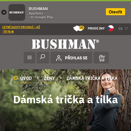
BUSHMAN
Otevřít
×
AppSisto
- In Google Play
LETNÍ SLEVY VRCHOLÍ – AŽ
30
PRODEJNY
CS
-70 %!☀️
PŘIHLAS SE
ÚVOD
ŽENY
DÁMSKÁ TRIČKA A TÍLKA
Dámská trička a tílka