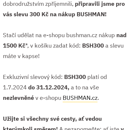
dobrodružstvím zpříjemnili,
připravili jsme pro
vás slevu 300 Kč na nákup BUSHMAN!
Stačí udělat na e-shopu bushman.cz nákup
nad
1500 Kč
*, v košíku zadat kód:
BSH300
a slevu
máte v kapse!
Exkluzivní slevový kód:
BSH300
platí od
1.7.2024
do 31.12.2024,
a to na vše
nezlevněné
v e-shopu
BUSHMAN.cz
.
Užijte si všechny své cesty, ať vedou
kterýmkoli směrem!
A nezapomeňte: ať jste
v