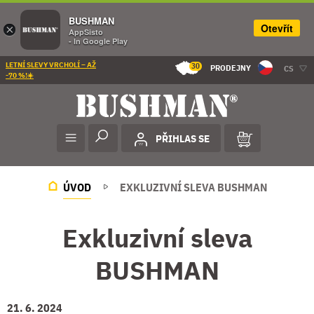
BUSHMAN
Otevřít
×
AppSisto
- In Google Play
LETNÍ SLEVY VRCHOLÍ – AŽ
30
PRODEJNY
CS
-70 %!☀️
PŘIHLAS SE
ÚVOD
EXKLUZIVNÍ SLEVA BUSHMAN
Exkluzivní sleva
BUSHMAN
21. 6. 2024