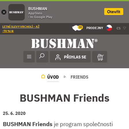
BUSHMAN
Otevřít
×
AppSisto
- In Google Play
LETNÍ SLEVY VRCHOLÍ – AŽ
30
PRODEJNY
CS
-70 %!☀️
PŘIHLAS SE
ÚVOD
FRIENDS
BUSHMAN Friends
25. 6. 2020
BUSHMAN Friends
je program společnosti