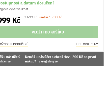
ostupnost a datum doručení
ejprve vyber velikost
999 Kč
2 699 Kč
ušetříš 1 700 Kč
VLOŽIT DO KOŠÍKU
OŽNOSTI DORUČENÍ
HISTORIE CENY
áš u nás účet?
Nemáš u nás účet a chceš slevu 200 Kč na první
ihlas se
nákup?
Zaregistruj se