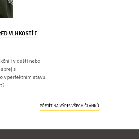
ED VLHKOSTÍ I
kční i v dešti nebo
sprej s
o v perfektním stavu.
st?
PŘEJÍT NA VÝPIS VŠECH ČLÁNKŮ