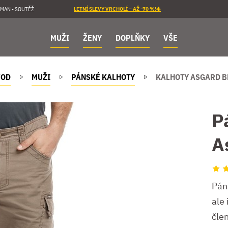
MAN - SOUTĚŽ
LETNÍ SLEVY VRCHOLÍ – AŽ -70 %!☀️
MUŽI
ŽENY
DOPLŇKY
VŠE
VOD
MUŽI
PÁNSKÉ KALHOTY
KALHOTY ASGARD 
P
A
Pán
ale
člen