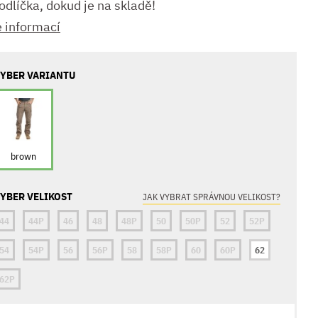
odlíčka, dokud je na skladě!
e informací
YBER VARIANTU
brown
YBER VELIKOST
JAK VYBRAT SPRÁVNOU VELIKOST?
44
44P
46
48
48P
50
50P
52
52P
54
54P
56
56P
58
58P
60
60P
62
62P