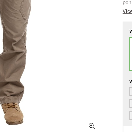
poh
Víc
V
V