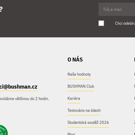
?
Chci odebír
O NÁS
Naše hodnoty
ici@bushman.cz
BUSHMAN Club
Kariéra
ovídáme většinou do 2 hodin.
Testováno na lidech
Studentská soutěž 2026
Blog