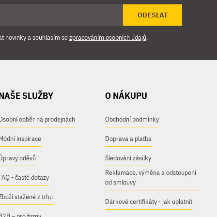
ODESLAT
at novinky a souhlasím se
zpracováním osobních údajů
.
NAŠE SLUŽBY
O NÁKUPU
Osobní odběr na prodejnách
Obchodní podmínky
Módní inspirace
Doprava a platba
Úpravy oděvů
Sledování zásilky
Reklamace, výměna a odstoupení
FAQ - časté dotazy
od smlouvy
Zboží stažené z trhu
Dárkové certifikáty - jak uplatnit
B2B – pro firmy