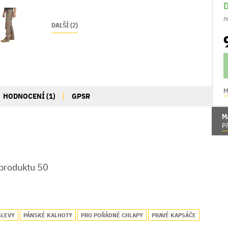
D
n
DALŠÍ (2)
M
HODNOCENÍ (1)
GPSR
M
Př
 produktu 50
SLEVY
PÁNSKÉ KALHOTY
PRO POŘÁDNÉ CHLAPY
PRAVÉ KAPSÁČE