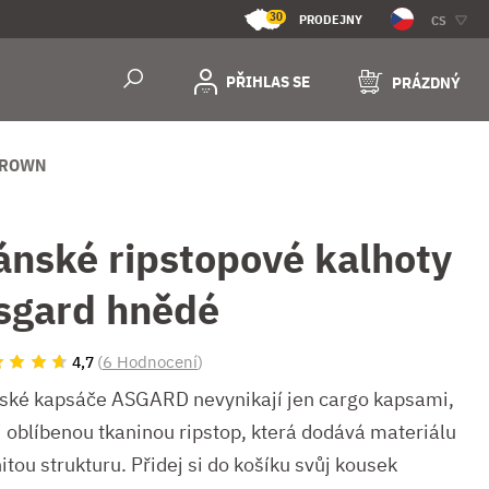
30
PRODEJNY
CS
PŘIHLAS SE
PRÁZDNÝ
BROWN
ánské ripstopové kalhoty
sgard hnědé
(
6 Hodnocení
)
4,7
ské kapsáče ASGARD nevynikají jen cargo kapsami,
 i oblíbenou tkaninou ripstop, která dodává materiálu
itou strukturu. Přidej si do košíku svůj kousek