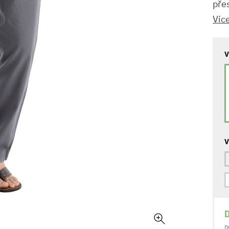
přes
Víc
V
V
D
n