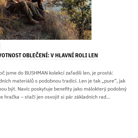
VOTNOST OBLEČENÍ: V HLAVNÍ ROLI LEN
č jsme do BUSHMAN kolekcí zařadili len, je prostá:
dních materiálů s podobnou tradicí. Len je tak „pure“, jak
hou být. Navíc poskytuje benefity jako málokterý podobný
je hračka – stačí jen osvojit si pár základních rad…