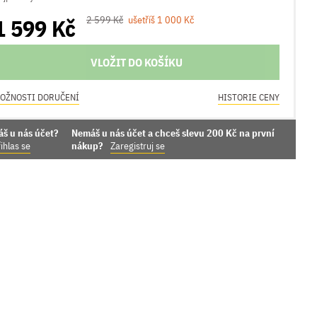
1 599 Kč
2 599 Kč
ušetříš 1 000 Kč
VLOŽIT DO KOŠÍKU
OŽNOSTI DORUČENÍ
HISTORIE CENY
áš u nás účet?
Nemáš u nás účet a chceš slevu 200 Kč na první
ihlas se
nákup?
Zaregistruj se