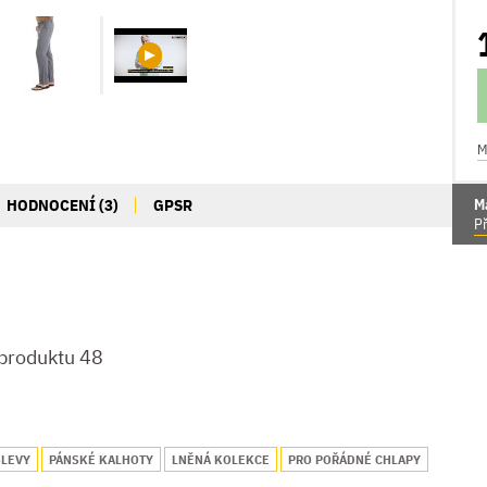
M
HODNOCENÍ (3)
GPSR
M
Př
 produktu 48
SLEVY
PÁNSKÉ KALHOTY
LNĚNÁ KOLEKCE
PRO POŘÁDNÉ CHLAPY