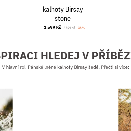
kalhoty Birsay
stone
1 599 Kč
2 599 Kč
-38 %
PIRACI HLEDEJ V PŘÍBĚ
V hlavní roli Pánské lněné kalhoty Birsay šedé. Přečti si více: