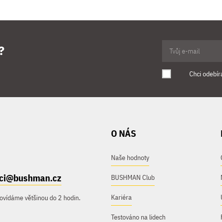
?
Chci odebír
O NÁS
Naše hodnoty
ici@bushman.cz
BUSHMAN Club
Kariéra
ovídáme většinou do 2 hodin.
Testováno na lidech