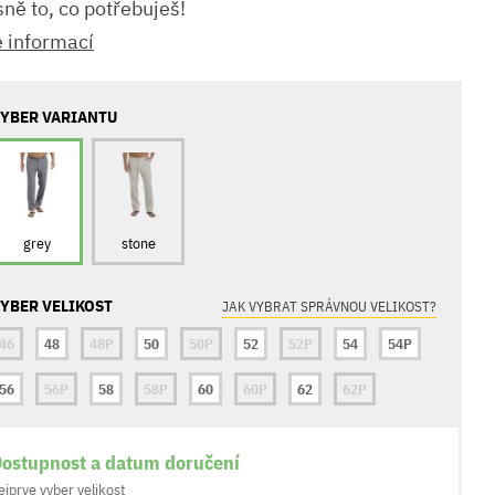
ně to, co potřebuješ!
e informací
YBER VARIANTU
grey
stone
YBER VELIKOST
JAK VYBRAT SPRÁVNOU VELIKOST?
46
48
48P
50
50P
52
52P
54
54P
56
56P
58
58P
60
60P
62
62P
ostupnost a datum doručení
ejprve vyber velikost