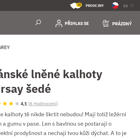
30
PRODEJNY
CS
PŘIHLAS SE
PRÁZDNÝ
GREY
ánské lněné kalhoty
irsay šedé
(
8 Hodnocení
)
4,1
e kalhoty tě nikde škrtit nebudou! Mají totiž ležérní
h a gumu v pase. Len s bavlnou se postarají o
ektní prodyšnost a nechají tvou kůži dýchat. A to je