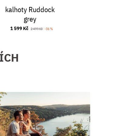
kalhoty Ruddock
grey
1 599 Kč
2 499 Kč
-36 %
ZÍCH