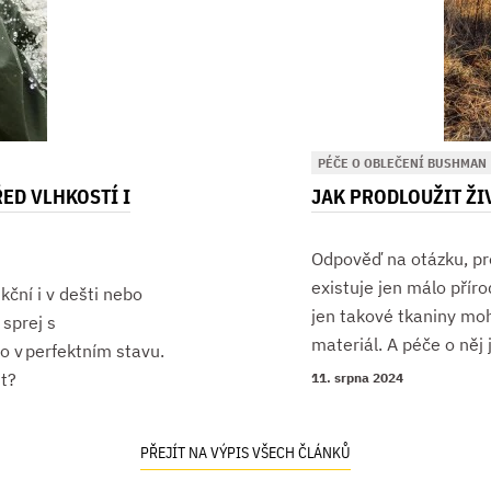
PÉČE O OBLEČENÍ BUSHMAN
ED VLHKOSTÍ I
JAK PRODLOUŽIT ŽI
Odpověď na otázku, pro
existuje jen málo příro
kční i v dešti nebo
jen takové tkaniny mo
sprej s
materiál. A péče o něj 
o v perfektním stavu.
st?
11. srpna 2024
PŘEJÍT NA VÝPIS VŠECH ČLÁNKŮ