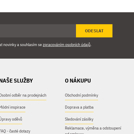
ODESLAT
at novinky a souhlasím se
zpracováním osobních údajů
.
NAŠE SLUŽBY
O NÁKUPU
Osobní odběr na prodejnách
Obchodní podmínky
Módní inspirace
Doprava a platba
Úpravy oděvů
Sledování zásilky
Reklamace, výměna a odstoupení
FAQ - časté dotazy