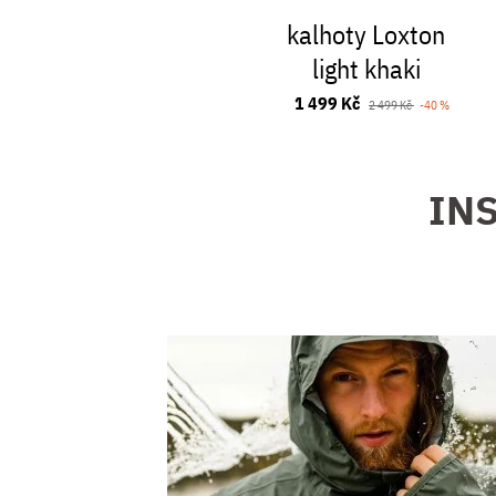
kalhoty Loxton
light khaki
1 499 Kč
2 499 Kč
-40 %
INS