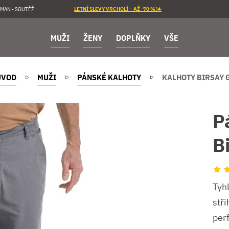
MAN - SOUTĚŽ
LETNÍ SLEVY VRCHOLÍ – AŽ -70 %!☀️
MUŽI
ŽENY
DOPLŇKY
VŠE
ÚVOD
MUŽI
PÁNSKÉ KALHOTY
KALHOTY BIRSAY 
P
B
Tyhl
stři
perf