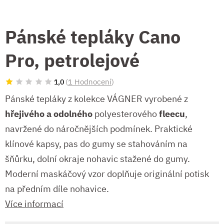
Pánské tepláky Cano
Pro, petrolejové
(
1 Hodnocení
)
1,0
Pánské tepláky z kolekce VÁGNER vyrobené z
hřejivého a odolného
polyesterového
fleecu
,
navržené
do náročnějších podmínek. Praktické
klínové kapsy, pas do gumy se stahováním na
šňůrku, dolní okraje nohavic stažené do gumy.
Moderní maskáčový vzor doplňuje originální potisk
na předním díle nohavice.
Více informací