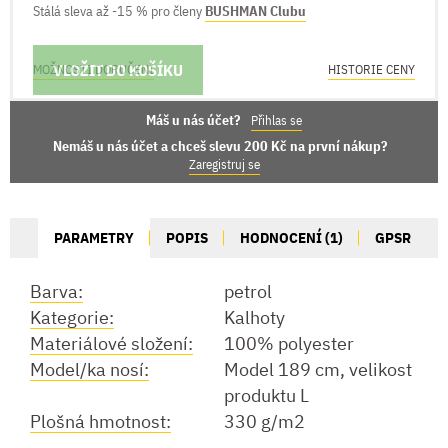
Stálá sleva až -15 % pro členy
BUSHMAN Clubu
VLOŽIT DO KOŠÍKU
MOŽNOSTI DORUČENÍ
HISTORIE CENY
Máš u nás účet?
Přihlas se
Nemáš u nás účet a chceš slevu 200 Kč na první nákup?
Zaregistruj se
PARAMETRY
POPIS
HODNOCENÍ (1)
GPSR
Barva:
petrol
Kategorie:
Kalhoty
Materiálové složení:
100% polyester
Model/ka nosí:
Model 189 cm, velikost
produktu L
Plošná hmotnost:
330 g/m2