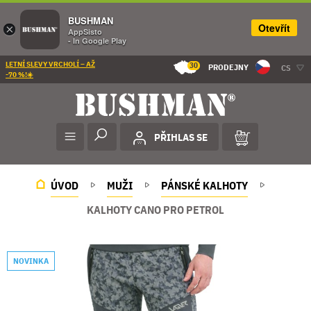
BUSHMAN
Otevřít
×
AppSisto
- In Google Play
LETNÍ SLEVY VRCHOLÍ – AŽ
30
PRODEJNY
CS
-70 %!☀️
PŘIHLAS SE
ÚVOD
MUŽI
PÁNSKÉ KALHOTY
KALHOTY CANO PRO PETROL
NOVINKA