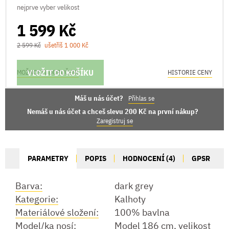
nejprve vyber velikost
1 599 Kč
2 599 Kč
ušetříš 1 000 Kč
VLOŽIT DO KOŠÍKU
MOŽNOSTI DORUČENÍ
HISTORIE CENY
Máš u nás účet?
Přihlas se
Nemáš u nás účet a chceš slevu 200 Kč na první nákup?
Zaregistruj se
PARAMETRY
POPIS
HODNOCENÍ (4)
GPSR
Barva:
dark grey
Kategorie:
Kalhoty
Materiálové složení:
100% bavlna
Model/ka nosí:
Model 186 cm, velikost