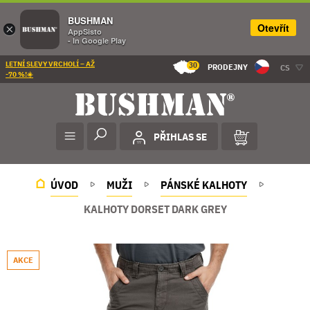
BUSHMAN
Otevřít
×
AppSisto
- In Google Play
LETNÍ SLEVY VRCHOLÍ – AŽ
30
PRODEJNY
CS
-70 %!☀️
PŘIHLAS SE
ÚVOD
MUŽI
PÁNSKÉ KALHOTY
KALHOTY DORSET DARK GREY
AKCE