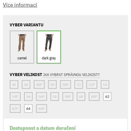
Více informací
VYBER VARIANTU
camel
dark grey
VYBER VELIKOST
JAK VYBRAT SPRÁVNOU VELIKOST?
46
48
48P
50
50P
52
52P
54
54P
56
56P
58
58P
60
60P
62
62P
64
64P
Dostupnost a datum doručení