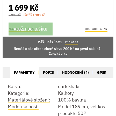
1 699 Kč
2 999 Kč
ušetříš 1 300 Kč
VLOŽIT DO KOŠÍKU
MOŽNOSTI DORUČENÍ
HISTORIE CENY
Máš u nás účet?
Přihlas se
Nemáš u nás účet a chceš slevu 200 Kč na první nákup?
Zaregistruj se
PARAMETRY
POPIS
HODNOCENÍ (4)
GPSR
Barva:
dark khaki
Kategorie:
Kalhoty
Materiálové složení:
100% bavlna
Model/ka nosí:
Model 189 cm, velikost
produktu 50P