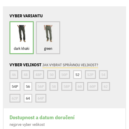
VYBER VARIANTU
dark khaki
green
VYBER VELIKOST
JAK VYBRAT SPRÁVNOU VELIKOST?
46
48
48P
50
50P
52
52P
54
54P
56
56P
58
58P
60
60P
62
62P
64
64P
Dostupnost a datum doručení
nejprve vyber velikost