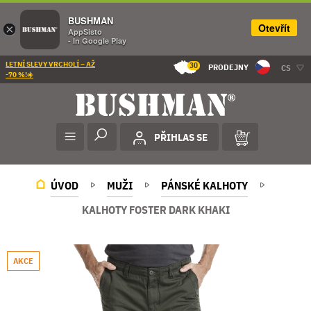
BUSHMAN
Otevřít
×
AppSisto
- In Google Play
LETNÍ SLEVY VRCHOLÍ – AŽ
30
PRODEJNY
CS
-70 %!☀️
PŘIHLAS SE
ÚVOD
MUŽI
PÁNSKÉ KALHOTY
KALHOTY FOSTER DARK KHAKI
AKCE