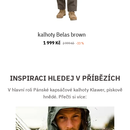
kalhoty Belas brown
1 999 Kč
2 999 Kč
-33 %
INSPIRACI HLEDEJ V PŘÍBĚZÍCH
V hlavní roli Pánské kapsáčové kalhoty Klawer, pískově
hnědé. Přečti si více: