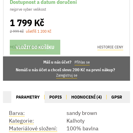
Dostupnost a datum doručení
nejprve vyber velikost
1 799 Kč
2 999 Kč
ušetříš 1 200 Kč
VLOŽIT DO KOŠÍKU
MOŽNOSTI DORUČENÍ
HISTORIE CENY
Máš u nás účet?
Přihlas se
Nemáš u nás účet a chceš slevu 200 Kč na první nákup?
Zaregistruj se
PARAMETRY
POPIS
HODNOCENÍ (4)
GPSR
Barva:
sandy brown
Kategorie:
Kalhoty
Materiálové složení:
100% bavlna