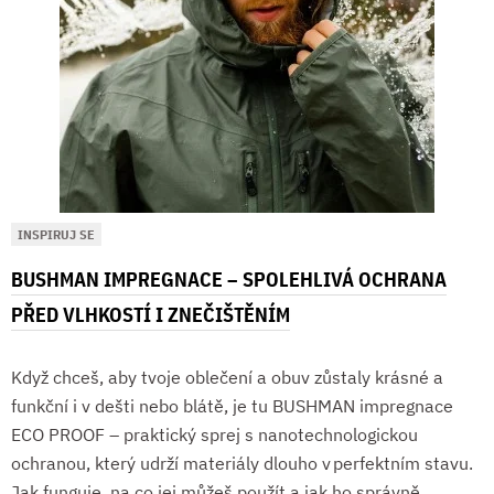
INSPIRUJ SE
BUSHMAN IMPREGNACE – SPOLEHLIVÁ OCHRANA
PŘED VLHKOSTÍ I ZNEČIŠTĚNÍM
Když chceš, aby tvoje oblečení a obuv zůstaly krásné a
funkční i v dešti nebo blátě, je tu BUSHMAN impregnace
ECO PROOF – praktický sprej s nanotechnologickou
ochranou, který udrží materiály dlouho v perfektním stavu.
Jak funguje, na co jej můžeš použít a jak ho správně