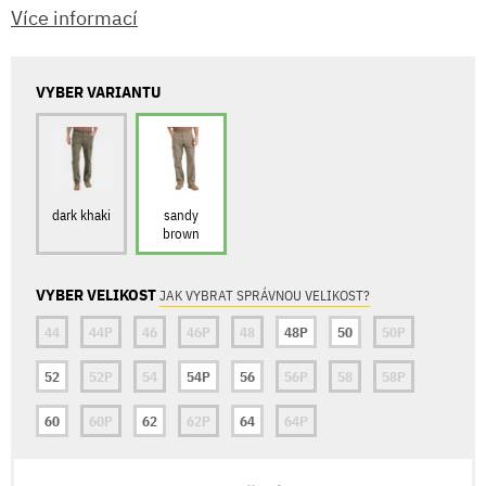
Více informací
VYBER VARIANTU
dark khaki
sandy
brown
VYBER VELIKOST
JAK VYBRAT SPRÁVNOU VELIKOST?
44
44P
46
46P
48
48P
50
50P
52
52P
54
54P
56
56P
58
58P
60
60P
62
62P
64
64P