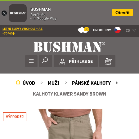
BUSHMAN
Otevřít
×
AppSisto
- In Google Play
LETNÍ SLEVY VRCHOLÍ – AŽ
30
PRODEJNY
CS
-70 %!☀️
PŘIHLAS SE
ÚVOD
MUŽI
PÁNSKÉ KALHOTY
KALHOTY KLAWER SANDY BROWN
VÝPRODEJ