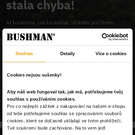
stala chyba!
Ať koukáme, jak koukáme, stránku pod tímto
odkazem na našem webu nemůžeme najít.
Buď je
chybně zadaný odkaz, nebo je požadovaný produkt
vyprodán, nebo u nás tato stránka neexistuje.
Souhlas
Detaily
Více o cookies
Cookies nejsou sušenky!
Aby náš web fungoval tak, jak má, potřebujeme tvůj
souhlas s používáním cookies.
POKRAČUJ NA ÚVODNÍ STRÁNKU
Pro co nejlepší zážitek z nakupování na našem e-shopu
od tebe potřebujeme souhlas se zpracováním souborů
cookies, které se dočasně ukládají ve tvém prohlížeči.
Tvé soukromí bude zachováno. Na to vem jed!