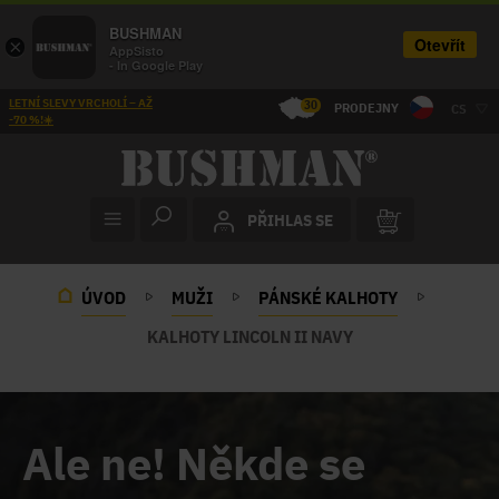
BUSHMAN
Otevřít
×
AppSisto
- In Google Play
LETNÍ SLEVY VRCHOLÍ – AŽ
30
PRODEJNY
CS
-70 %!☀️
PŘIHLAS SE
ÚVOD
MUŽI
PÁNSKÉ KALHOTY
KALHOTY LINCOLN II NAVY
Ale ne! Někde se