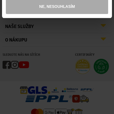
NE, NESOUHLASÍM
O NÁS
NAŠE SLUŽBY
O NÁKUPU
SLEDUJTE NÁS NA SÍTÍCH
CERTIFIKÁTY