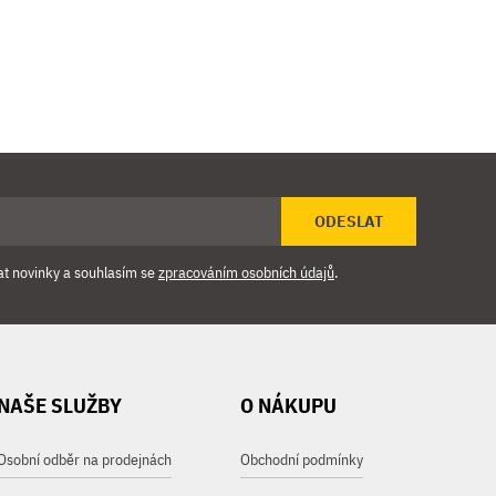
ODESLAT
at novinky a souhlasím se
zpracováním osobních údajů
.
NAŠE SLUŽBY
O NÁKUPU
Osobní odběr na prodejnách
Obchodní podmínky