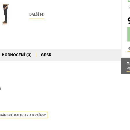
D
n
DALŠÍ (4)
M
HODNOCENÍ (3)
GPSR
M
Př
n
DÁMSKÉ KALHOTY A KRAŤASY