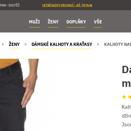
MAN - SOUTĚŽ
LETNÍ SLEVY VRCHOLÍ – AŽ -70 %!☀️
MUŽI
ŽENY
DOPLŇKY
VŠE
ŽENY
DÁMSKÉ KALHOTY A KRAŤASY
KALHOTY NAN
D
m
Kal
džín
Jso