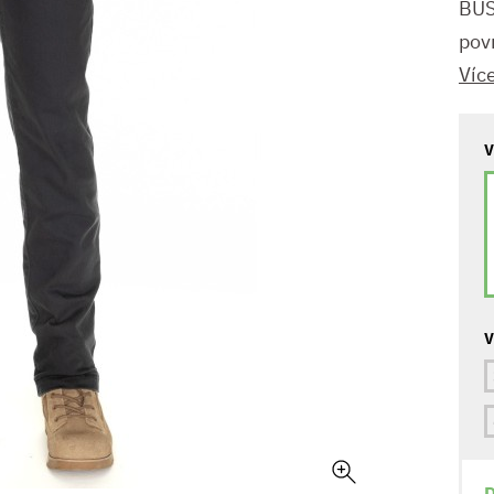
BUS
pov
Víc
V
V