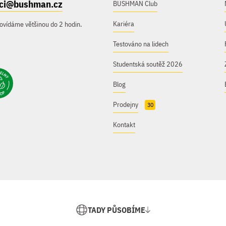
ici@bushman.cz
BUSHMAN Club
Kariéra
ovídáme většinou do 2 hodin.
Testováno na lidech
Studentská soutěž 2026
Blog
Prodejny
30
Kontakt
TADY PŮSOBÍME