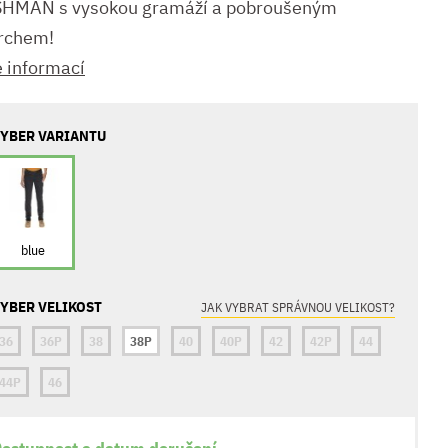
HMAN s vysokou gramáží a pobroušeným
rchem!
e informací
YBER VARIANTU
blue
YBER VELIKOST
JAK VYBRAT SPRÁVNOU VELIKOST?
36
36P
38
38P
40
40P
42
42P
44
44P
46