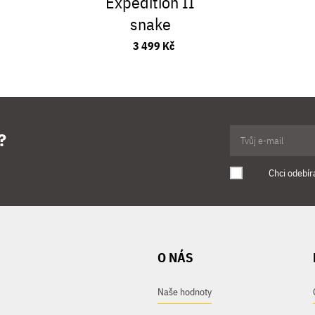
Expedition II
snake
3 499 Kč
?
Chci odebír
O NÁS
Naše hodnoty