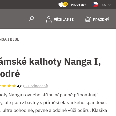
30
PRODEJNY
CS
PŘIHLAS SE
PRÁZDNÝ
GA I BLUE
ámské kalhoty Nanga I,
odré
(
5 Hodnocení
)
4,8
hoty Nanga rovného střihu nápadně připomínají
y, ale jsou z bavlny s příměsí elastického spandexu.
u ultra pohodlné, pevné a odolné vůči oděru. Klasika