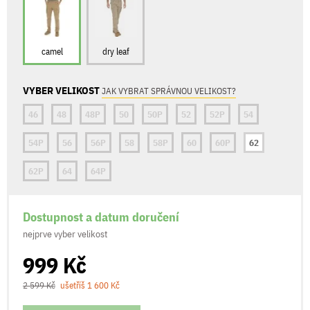
camel
dry leaf
VYBER VELIKOST
JAK VYBRAT SPRÁVNOU VELIKOST?
46
48
48P
50
50P
52
52P
54
54P
56
56P
58
58P
60
60P
62
62P
64
64P
Dostupnost a datum doručení
nejprve vyber velikost
999 Kč
2 599 Kč
ušetříš 1 600 Kč