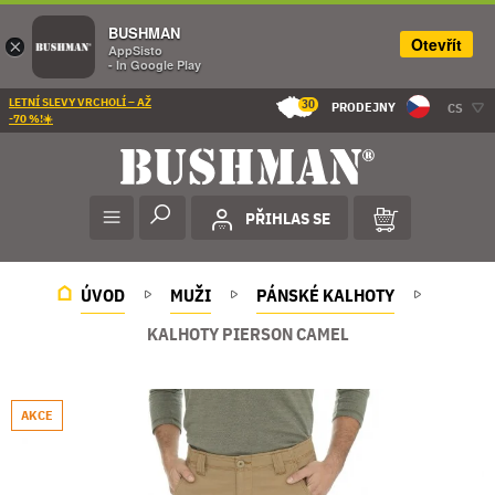
BUSHMAN
Otevřít
×
AppSisto
- In Google Play
LETNÍ SLEVY VRCHOLÍ – AŽ
30
PRODEJNY
CS
-70 %!☀️
PŘIHLAS SE
ÚVOD
MUŽI
PÁNSKÉ KALHOTY
KALHOTY PIERSON CAMEL
AKCE