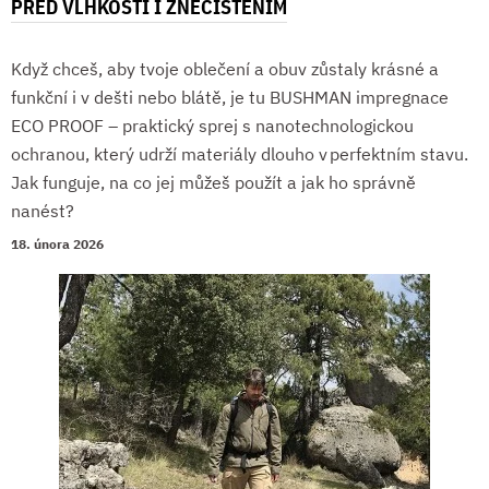
PŘED VLHKOSTÍ I ZNEČIŠTĚNÍM
Když chceš, aby tvoje oblečení a obuv zůstaly krásné a
funkční i v dešti nebo blátě, je tu BUSHMAN impregnace
ECO PROOF – praktický sprej s nanotechnologickou
ochranou, který udrží materiály dlouho v perfektním stavu.
Jak funguje, na co jej můžeš použít a jak ho správně
nanést?
18. února 2026