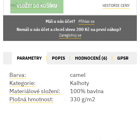
VLOŽIT DO KOŠÍKU
MOŽNOSTI DORUČENÍ
HISTORIE CENY
Máš u nás účet?
Přihlas se
Nemáš u nás účet a chceš slevu 200 Kč na první nákup?
Zaregistruj se
PARAMETRY
POPIS
HODNOCENÍ (6)
GPSR
Barva:
camel
Kategorie:
Kalhoty
Materiálové složení:
100% bavlna
Plošná hmotnost:
330 g/m2