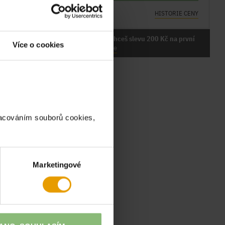
OŽNOSTI DORUČENÍ
HISTORIE CENY
áš u nás účet?
Nemáš u nás účet a chceš slevu 200 Kč na první
Více o cookies
ihlas se
nákup?
Zaregistruj se
racováním souborů cookies,
Marketingové