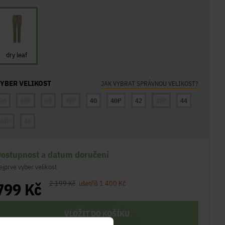
dry leaf
YBER VELIKOST
JAK VYBRAT SPRÁVNOU VELIKOST?
36
36P
38
38P
40
40P
42
42P
44
44P
46
ostupnost a datum doručení
ejprve vyber velikost
799 Kč
2 199 Kč
ušetříš 1 400 Kč
VLOŽIT DO KOŠÍKU