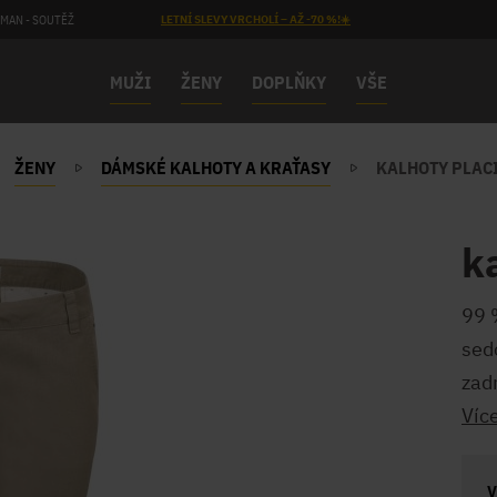
MAN - SOUTĚŽ
LETNÍ SLEVY VRCHOLÍ – AŽ -70 %!☀️
MUŽI
ŽENY
DOPLŇKY
VŠE
ŽENY
DÁMSKÉ KALHOTY A KRAŤASY
KALHOTY PLACI
k
99 
sed
zadn
Víc
V