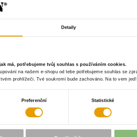
M
DALŠÍ (4)
M
Detaily
Př
POPIS
GPSR
jak má, potřebujeme tvůj souhlas s používáním cookies.
akupování na našem e-shopu od tebe potřebujeme souhlas se zp
e tvém prohlížeči. Tvé soukromí bude zachováno. Na to vem jed!
n
Preferenční
Statistické
A KRAŤASY