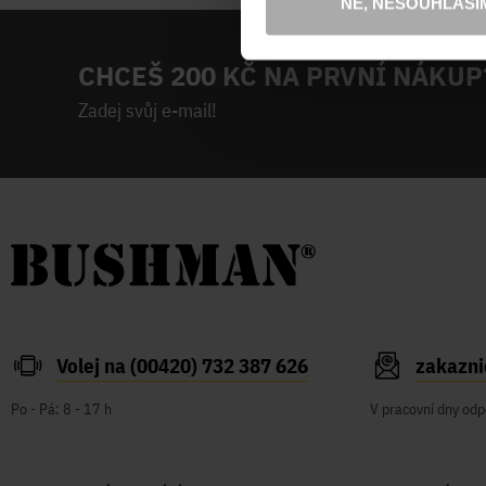
NE, NESOUHLASÍ
CHCEŠ 200 KČ NA PRVNÍ NÁKUP
Zadej svůj e-mail!
Volej na (00420) 732 387 626
zakazn
Po - Pá: 8 - 17 h
V pracovní dny odp