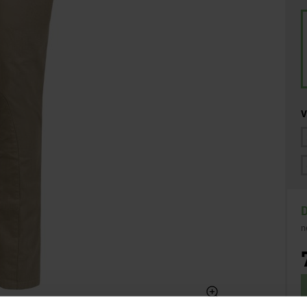
V
D
n