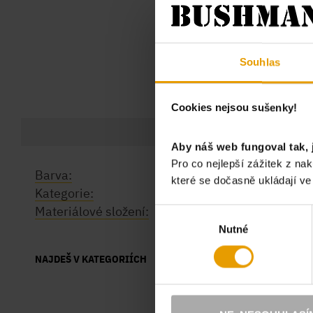
Souhlas
Cookies nejsou sušenky!
PARAMETRY
Aby náš web fungoval tak, 
Pro co nejlepší zážitek z n
Barva:
dry leaf
které se dočasně ukládají v
Kategorie:
Kalhoty
Materiálové složení:
99% bavlna, 1% elasta
Výběr
Nutné
souhlasu
NAJDEŠ V KATEGORIÍCH
KATALOG
ŽENY
DÁMSKÉ KALHOTY 