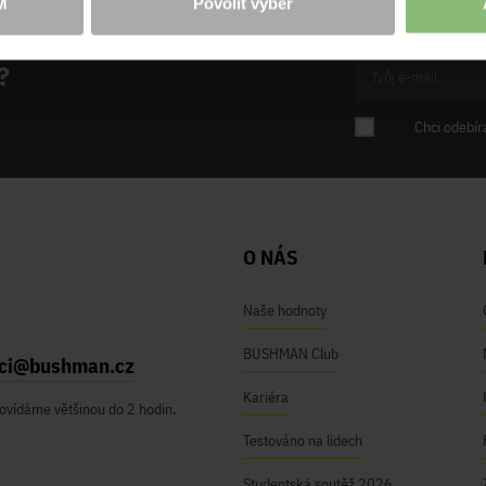
M
Povolit výběr
?
Chci odebír
O NÁS
Naše hodnoty
BUSHMAN Club
ici@bushman.cz
Kariéra
ovídáme většinou do 2 hodin.
Testováno na lidech
Studentská soutěž 2026