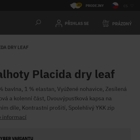
30
PRODEJNY
CS
PŘIHLAS SE
PRÁZDNÝ
DA DRY LEAF
alhoty Placida dry leaf
% bavlna, 1 % elastan, Vyúžené nohavice, Zesílená
ová a kolenní část, Dvouvýpustková kapsa na
ím díle, Kontrastní prošití, Spolehlivý YKK zip
e informací
YBER VARIANTU