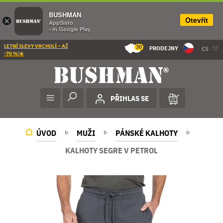
BUSHMAN
Otevřít
×
AppSisto
- In Google Play
LETNÍ SLEVY VRCHOLÍ – AŽ
30
PRODEJNY
CS
-70 %!☀️
PŘIHLAS SE
ÚVOD
MUŽI
PÁNSKÉ KALHOTY
KALHOTY SEGRE V PETROL