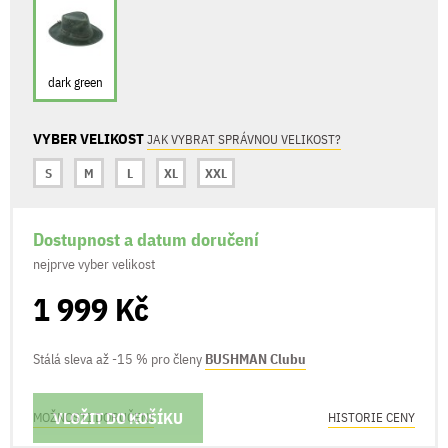
dark green
VYBER VELIKOST
JAK VYBRAT SPRÁVNOU VELIKOST?
S
M
L
XL
XXL
Dostupnost a datum doručení
nejprve vyber velikost
1 999 Kč
Stálá sleva až -15 % pro členy
BUSHMAN Clubu
VLOŽIT DO KOŠÍKU
MOŽNOSTI DORUČENÍ
HISTORIE CENY