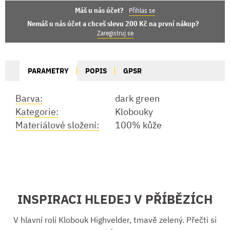
Máš u nás účet?
Přihlas se
Nemáš u nás účet a chceš slevu 200 Kč na první nákup?
Zaregistruj se
PARAMETRY
POPIS
GPSR
Barva:
dark green
Kategorie:
Klobouky
Materiálové složení:
100% kůže
INSPIRACI HLEDEJ V PŘÍBĚZÍCH
V hlavní roli Klobouk Highvelder, tmavě zelený. Přečti si