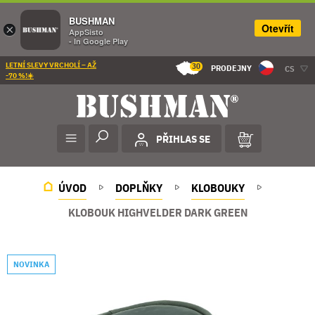
BUSHMAN
Otevřít
×
AppSisto
- In Google Play
LETNÍ SLEVY VRCHOLÍ – AŽ
30
PRODEJNY
CS
-70 %!☀️
PŘIHLAS SE
ÚVOD
DOPLŇKY
KLOBOUKY
KLOBOUK HIGHVELDER DARK GREEN
NOVINKA