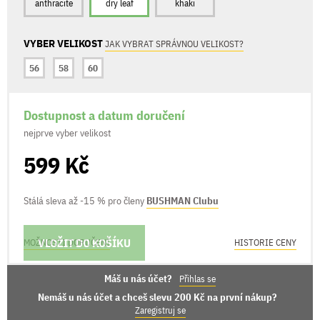
anthracite
dry leaf
khaki
VYBER VELIKOST
JAK VYBRAT SPRÁVNOU VELIKOST?
56
58
60
Dostupnost a datum doručení
nejprve vyber velikost
599 Kč
Stálá sleva až -15 % pro členy
BUSHMAN Clubu
VLOŽIT DO KOŠÍKU
MOŽNOSTI DORUČENÍ
HISTORIE CENY
Máš u nás účet?
Přihlas se
Nemáš u nás účet a chceš slevu 200 Kč na první nákup?
Zaregistruj se