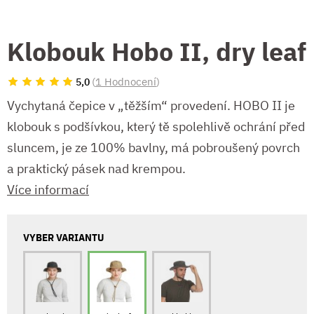
Klobouk Hobo II, dry leaf
(
1 Hodnocení
)
5,0
Vychytaná čepice v „těžším“ provedení. HOBO II je
klobouk s podšívkou, který tě spolehlivě ochrání před
sluncem, je ze 100% bavlny, má pobroušený povrch
a praktický pásek nad krempou.
Více informací
VYBER VARIANTU