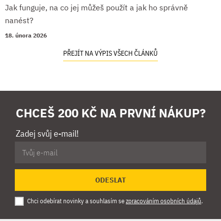
Jak funguje, na co jej můžeš použít a jak ho správně
nanést?
18. února 2026
PŘEJÍT NA VÝPIS VŠECH ČLÁNKŮ
CHCEŠ 200 KČ NA PRVNÍ NÁKUP?
Zadej svůj e-mail!
ODESLAT
Chci odebírat novinky a souhlasím se
zpracováním osobních údajů
.