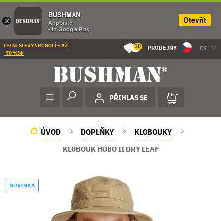
BUSHMAN
Otevřít
×
AppSisto
- In Google Play
LETNÍ SLEVY VRCHOLÍ – AŽ
30
PRODEJNY
CS
-70 %!☀️
PŘIHLAS SE
ÚVOD
DOPLŇKY
KLOBOUKY
KLOBOUK HOBO II DRY LEAF
NOVINKA