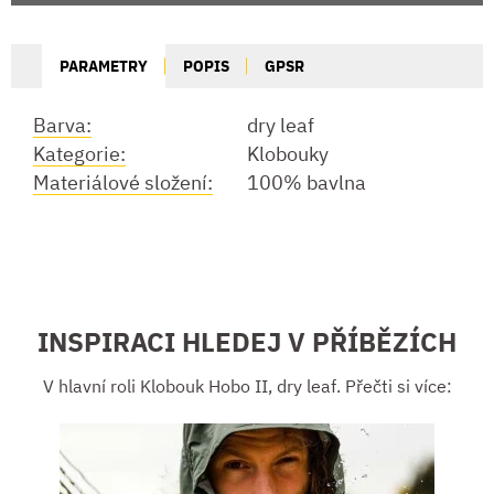
PARAMETRY
POPIS
GPSR
Barva:
dry leaf
Kategorie:
Klobouky
Materiálové složení:
100% bavlna
INSPIRACI HLEDEJ V PŘÍBĚZÍCH
V hlavní roli Klobouk Hobo II, dry leaf. Přečti si více: