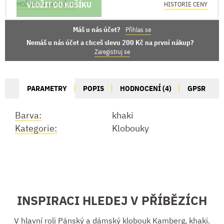
VLOŽIT DO KOŠÍKU
MOŽNOSTI DORUČENÍ
HISTORIE CENY
Máš u nás účet?
Přihlas se
Nemáš u nás účet a chceš slevu 200 Kč na první nákup?
Zaregistruj se
PARAMETRY
POPIS
HODNOCENÍ (4)
GPSR
Barva:
khaki
Kategorie:
Klobouky
INSPIRACI HLEDEJ V PŘÍBĚZÍCH
V hlavní roli Pánský a dámský klobouk Kamberg, khaki.