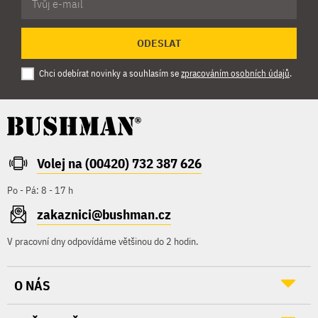
ODESLAT
Chci odebírat novinky a souhlasím se
zpracováním osobních údajů
.
Volej na (00420) 732 387 626
Po - Pá: 8 - 17 h
zakaznici@bushman.cz
V pracovní dny odpovídáme většinou do 2 hodin.
O NÁS