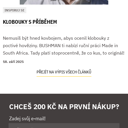
INSPIRUJ SE
KLOBOUKY S PŘÍBĚHEM
Nemusíš být hned kovbojem, abys ocenil klobouky z
poctivé hověziny. BUSHMAN ti nabízí ruční práci Made in
South Africa. Tady platí stoprocentně, že co kus, to originál!
18. září 2025
PŘEJÍT NA VÝPIS VŠECH ČLÁNKŮ
CHCEŠ 200 KČ NA PRVNÍ NÁKUP?
Zadej svůj e-mail!