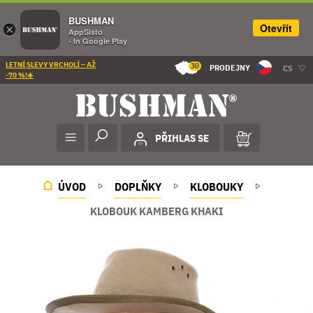
BUSHMAN
Otevřít
×
AppSisto
- In Google Play
LETNÍ SLEVY VRCHOLÍ – AŽ
30
PRODEJNY
CS
-70 %!☀️
PŘIHLAS SE
ÚVOD
DOPLŇKY
KLOBOUKY
KLOBOUK KAMBERG KHAKI