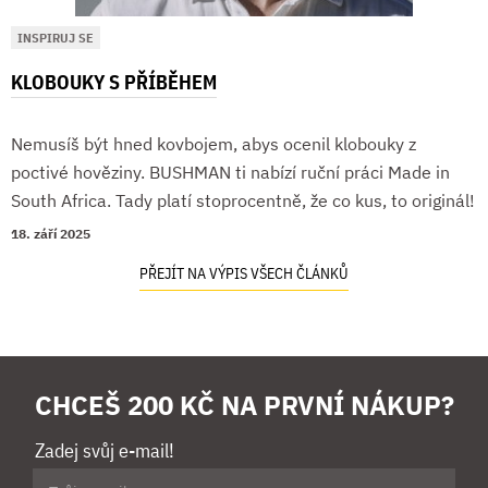
INSPIRUJ SE
KLOBOUKY S PŘÍBĚHEM
Nemusíš být hned kovbojem, abys ocenil klobouky z
poctivé hověziny. BUSHMAN ti nabízí ruční práci Made in
South Africa. Tady platí stoprocentně, že co kus, to originál!
18. září 2025
PŘEJÍT NA VÝPIS VŠECH ČLÁNKŮ
CHCEŠ 200 KČ NA PRVNÍ NÁKUP?
Zadej svůj e-mail!