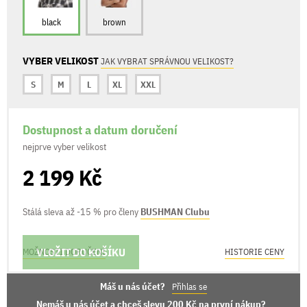
black
brown
VYBER VELIKOST
JAK VYBRAT SPRÁVNOU VELIKOST?
S
M
L
XL
XXL
Dostupnost a datum doručení
nejprve vyber velikost
2 199 Kč
Stálá sleva až -15 % pro členy
BUSHMAN Clubu
VLOŽIT DO KOŠÍKU
MOŽNOSTI DORUČENÍ
HISTORIE CENY
Máš u nás účet?
Přihlas se
Nemáš u nás účet a chceš slevu 200 Kč na první nákup?