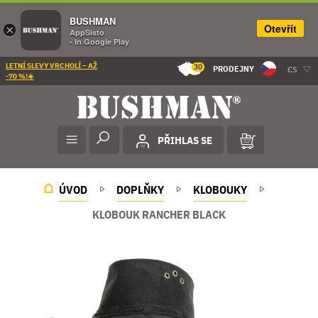
BUSHMAN
Otevřít
×
AppSisto
- In Google Play
LETNÍ SLEVY VRCHOLÍ – AŽ
30
PRODEJNY
CS
-70 %!☀️
PŘIHLAS SE
ÚVOD
DOPLŇKY
KLOBOUKY
KLOBOUK RANCHER BLACK