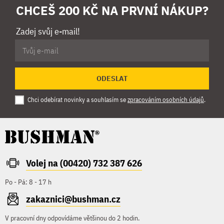
CHCEŠ 200 KČ NA PRVNÍ NÁKUP?
Zadej svůj e-mail!
ODESLAT
Chci odebírat novinky a souhlasím se
zpracováním osobních údajů
.
Volej na (00420) 732 387 626
Po - Pá: 8 - 17 h
zakaznici@bushman.cz
V pracovní dny odpovídáme většinou do 2 hodin.