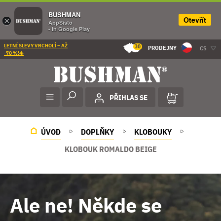
BUSHMAN
Otevřít
×
AppSisto
- In Google Play
LETNÍ SLEVY VRCHOLÍ – AŽ
30
PRODEJNY
CS
-70 %!☀️
PŘIHLAS SE
ÚVOD
DOPLŇKY
KLOBOUKY
KLOBOUK ROMALDO BEIGE
Ale ne! Někde se