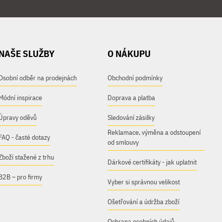
NAŠE SLUŽBY
O NÁKUPU
Osobní odběr na prodejnách
Obchodní podmínky
Módní inspirace
Doprava a platba
Úpravy oděvů
Sledování zásilky
Reklamace, výměna a odstoupení
FAQ - časté dotazy
od smlouvy
Zboží stažené z trhu
Dárkové certifikáty - jak uplatnit
B2B – pro firmy
Vyber si správnou velikost
Ošetřování a údržba zboží
Ochrana osobních údajů