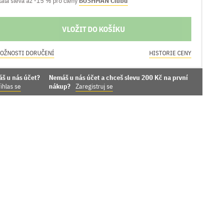
tálá sleva až -15 % pro členy
BUSHMAN Clubu
VLOŽIT DO KOŠÍKU
OŽNOSTI DORUČENÍ
HISTORIE CENY
áš u nás účet?
Nemáš u nás účet a chceš slevu 200 Kč na první
ihlas se
nákup?
Zaregistruj se