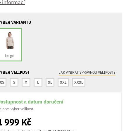
e informací
YBER VARIANTU
beige
YBER VELIKOST
JAK VYBRAT SPRÁVNOU VELIKOST?
XS
S
M
L
XL
XXL
XXXL
ostupnost a datum doručení
ejprve vyber velikost
1 999 Kč