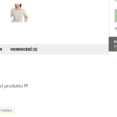
S
M
M
Př
IS
HODNOCENÍ (2)
st produktu M
 KOŠILE