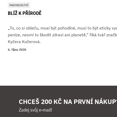
PARTNERSTVÍ
BLÍŽ K PŘÍRODĚ
„To, co si obleču, musí být pohodlné, musí to být eticky v
peníze, nesmí to škodit zdraví ani planetě,“ říká tvář z
Kyčera Kučerová.
6. října 2020
CHCEŠ 200 KČ NA PRVNÍ NÁKUP
Zadej svůj e-mail!