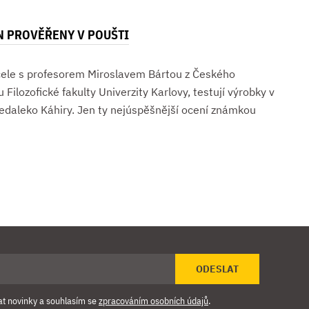
 PROVĚŘENY V POUŠTI
 čele s profesorem Miroslavem Bártou z Českého
Filozofické fakulty Univerzity Karlovy, testují výrobky v
edaleko Káhiry. Jen ty nejúspěšnější ocení známkou
ODESLAT
at novinky a souhlasím se
zpracováním osobních údajů
.