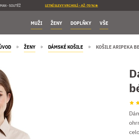
MAN - SOUTĚŽ
LETNÍ SLEVY VRCHOLÍ – AŽ -70 %!☀️
MUŽI
ŽENY
DOPLŇKY
VŠE
ÚVOD
ŽENY
DÁMSKÉ KOŠILE
KOŠILE ARIPEKA B
D
b
Dám
ohrn
cel