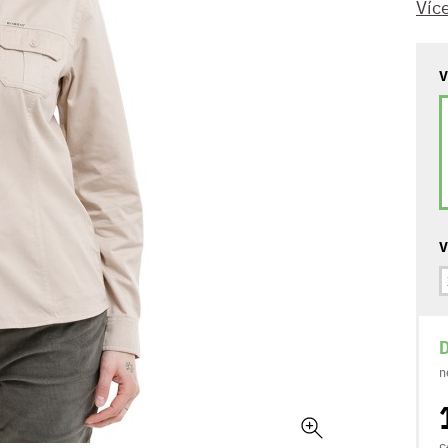
Víc
V
V
D
n