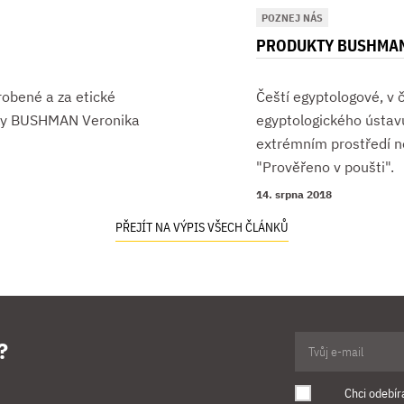
POZNEJ NÁS
PRODUKTY BUSHMAN
yrobené a za etické
Čeští egyptologové, v
načky BUSHMAN Veronika
egyptologického ústavu 
extrémním prostředí n
"Prověřeno v poušti".
14. srpna 2018
PŘEJÍT NA VÝPIS VŠECH ČLÁNKŮ
?
Chci odebír