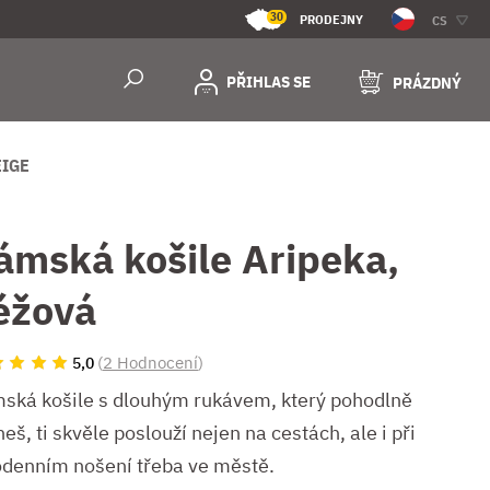
30
PRODEJNY
CS
PŘIHLAS SE
PRÁZDNÝ
EIGE
ámská košile Aripeka,
éžová
(
2 Hodnocení
)
5,0
ská košile s dlouhým rukávem, který pohodlně
eš, ti skvěle poslouží nejen na cestách, ale i při
odenním nošení třeba ve městě.