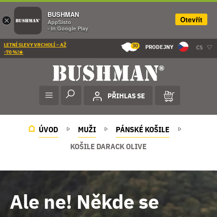
BUSHMAN
Otevřít
×
AppSisto
- In Google Play
LETNÍ SLEVY VRCHOLÍ – AŽ
30
PRODEJNY
CS
-70 %!☀️
PŘIHLAS SE
ÚVOD
MUŽI
PÁNSKÉ KOŠILE
KOŠILE DARACK OLIVE
Ale ne! Někde se