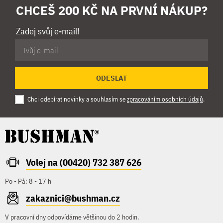
CHCEŠ 200 KČ NA PRVNÍ NÁKUP?
Zadej svůj e-mail!
ODESLAT
Chci odebírat novinky a souhlasím se
zpracováním osobních údajů
.
Volej na (00420) 732 387 626
Po - Pá: 8 - 17 h
zakaznici@bushman.cz
V pracovní dny odpovídáme většinou do 2 hodin.