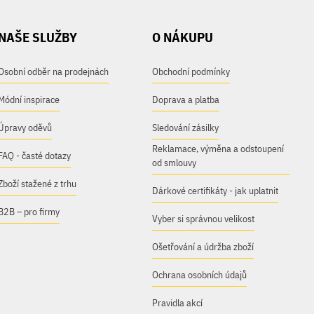
NAŠE SLUŽBY
O NÁKUPU
Osobní odběr na prodejnách
Obchodní podmínky
Módní inspirace
Doprava a platba
Úpravy oděvů
Sledování zásilky
Reklamace, výměna a odstoupení
FAQ - časté dotazy
od smlouvy
Zboží stažené z trhu
Dárkové certifikáty - jak uplatnit
B2B – pro firmy
Vyber si správnou velikost
Ošetřování a údržba zboží
Ochrana osobních údajů
Pravidla akcí