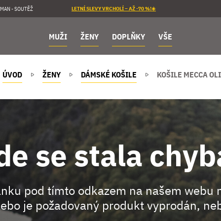
MAN - SOUTĚŽ
LETNÍ SLEVY VRCHOLÍ – AŽ -70 %!☀️
MUŽI
ŽENY
DOPLŇKY
VŠE
ÚVOD
ŽENY
DÁMSKÉ KOŠILE
KOŠILE MECCA OL
de se stala chyb
ránku pod tímto odkazem na našem webu 
ebo je požadovaný produkt vyprodán, neb