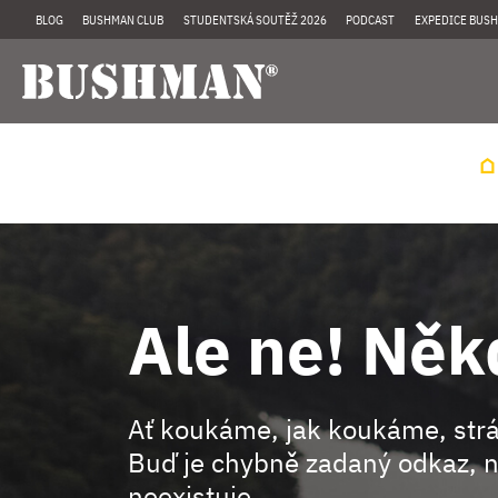
BLOG
BUSHMAN CLUB
STUDENTSKÁ SOUTĚŽ 2026
PODCAST
EXPEDICE BUSH
Ale ne! Něk
Ať koukáme, jak koukáme, st
Buď je chybně zadaný odkaz, n
neexistuje.