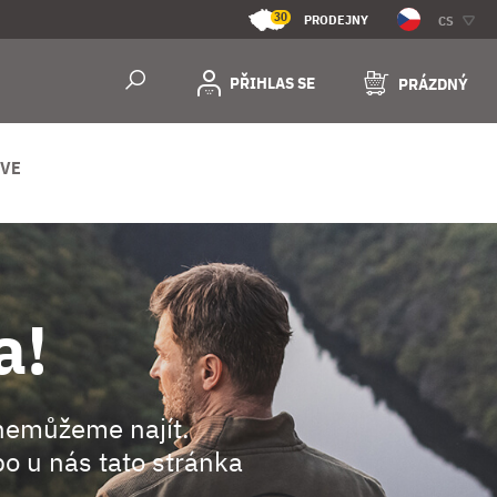
30
PRODEJNY
CS
PŘIHLAS SE
PRÁZDNÝ
IVE
a!
nemůžeme najít.
o u nás tato stránka