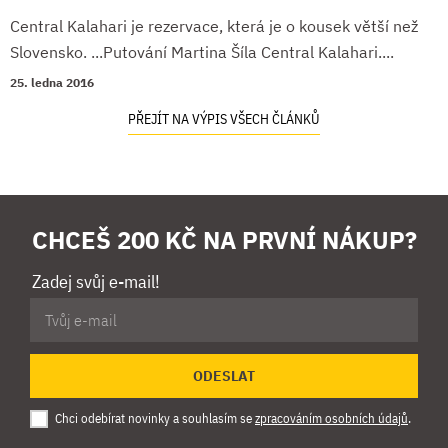
Central Kalahari je rezervace, která je o kousek větší než
Slovensko. ...Putování Martina Šíla Central Kalahari....
25. ledna 2016
PŘEJÍT NA VÝPIS VŠECH ČLÁNKŮ
CHCEŠ 200 KČ NA PRVNÍ NÁKUP?
Zadej svůj e-mail!
ODESLAT
Chci odebírat novinky a souhlasím se
zpracováním osobních údajů
.