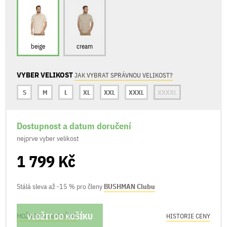
beige
cream
VYBER VELIKOST
JAK VYBRAT SPRÁVNOU VELIKOST?
S
M
L
XL
XXL
XXXL
XXXXL
Dostupnost a datum doručení
nejprve vyber velikost
1 799 Kč
Stálá sleva až -15 % pro členy
BUSHMAN Clubu
VLOŽIT DO KOŠÍKU
MOŽNOSTI DORUČENÍ
HISTORIE CENY