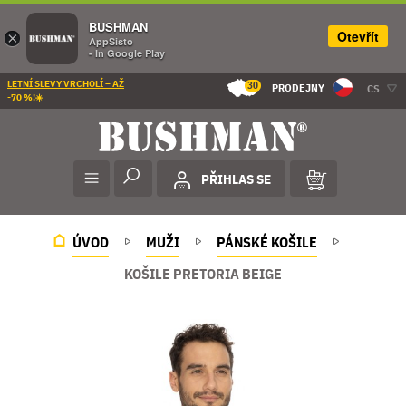
BUSHMAN
Otevřít
×
AppSisto
- In Google Play
LETNÍ SLEVY VRCHOLÍ – AŽ
30
PRODEJNY
CS
-70 %!☀️
PŘIHLAS SE
ÚVOD
MUŽI
PÁNSKÉ KOŠILE
KOŠILE PRETORIA BEIGE