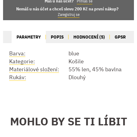
Máš u nás účet?
Přihlas se
Nemáš u nás účet a chceš slevu 200 Kč na první nákup?
Zaregistruj se
PARAMETRY
POPIS
HODNOCENÍ (5)
GPSR
Barva:
blue
Kategorie:
Košile
Materiálové složení:
55% len, 45% bavlna
Rukáv:
Dlouhý
MOHLO BY SE TI LÍBIT