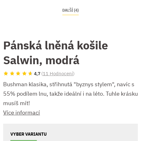
DALŠÍ (4)
Pánská lněná košile
Salwin, modrá
(
11 Hodnocení
)
4,7
Bushman klasika, střihnutá "byznys stylem", navíc s
55% podílem lnu, takže ideální i na léto. Tuhle krásku
musíš mít!
Více informací
VYBER VARIANTU