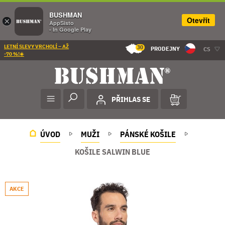
BUSHMAN
Otevřít
×
AppSisto
- In Google Play
LETNÍ SLEVY VRCHOLÍ – AŽ
30
PRODEJNY
CS
-70 %!☀️
PŘIHLAS SE
ÚVOD
MUŽI
PÁNSKÉ KOŠILE
KOŠILE SALWIN BLUE
AKCE