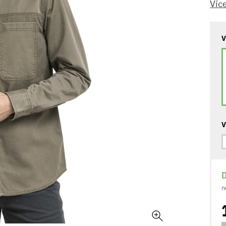
Víc
V
V
D
n