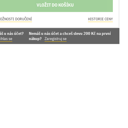
VLOŽIT DO KOŠÍKU
OŽNOSTI DORUČENÍ
HISTORIE CENY
áš u nás účet?
Nemáš u nás účet a chceš slevu 200 Kč na první
ihlas se
nákup?
Zaregistruj se