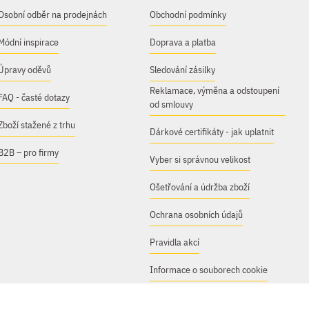
Osobní odběr na prodejnách
Obchodní podmínky
Módní inspirace
Doprava a platba
Úpravy oděvů
Sledování zásilky
Reklamace, výměna a odstoupení
FAQ - časté dotazy
od smlouvy
Zboží stažené z trhu
Dárkové certifikáty - jak uplatnit
B2B – pro firmy
Vyber si správnou velikost
Ošetřování a údržba zboží
Ochrana osobních údajů
Pravidla akcí
Informace o souborech cookie