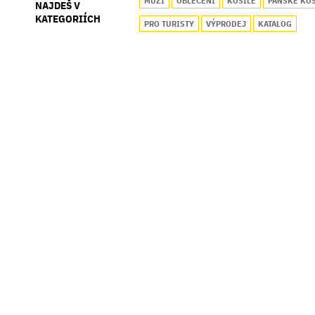
MUŽI
OBLEČENÍ
KOŠILE
PÁNSKÉ KO
NAJDEŠ V
KATEGORIÍCH
PRO TURISTY
VÝPRODEJ
KATALOG