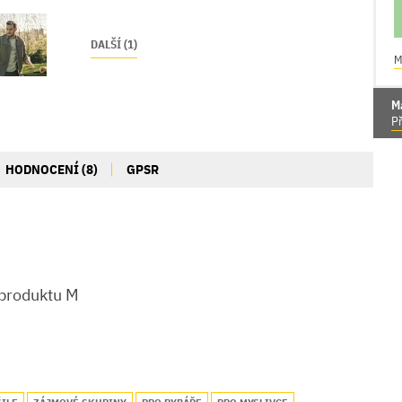
DALŠÍ (1)
M
M
Př
HODNOCENÍ (8)
GPSR
 produktu M