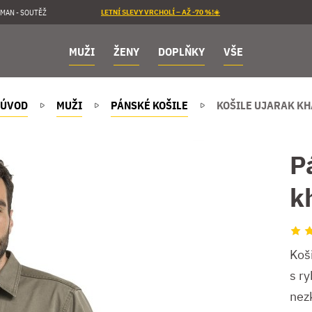
MAN - SOUTĚŽ
LETNÍ SLEVY VRCHOLÍ – AŽ -70 %!☀️
MUŽI
ŽENY
DOPLŇKY
VŠE
ÚVOD
MUŽI
PÁNSKÉ KOŠILE
KOŠILE UJARAK KH
P
k
Koš
s r
nez