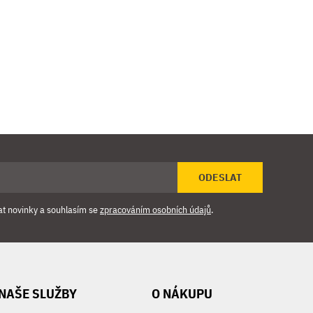
ODESLAT
at novinky a souhlasím se
zpracováním osobních údajů
.
NAŠE SLUŽBY
O NÁKUPU