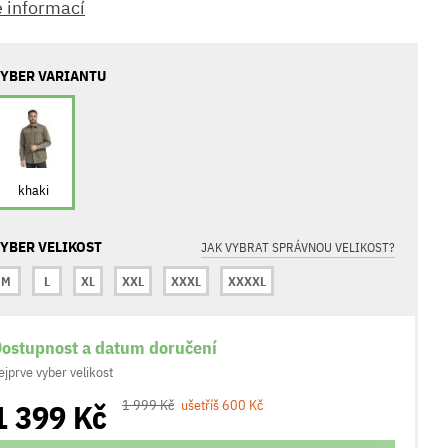
e informací
YBER VARIANTU
khaki
YBER VELIKOST
JAK VYBRAT SPRÁVNOU VELIKOST?
M
L
XL
XXL
XXXL
XXXXL
ostupnost a datum doručení
ejprve vyber velikost
1 399 Kč
1 999 Kč
ušetříš 600 Kč