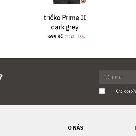
tričko Prime II
dark grey
699 Kč
799 Kč
-13 %
?
Chci odebír
O NÁS