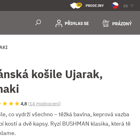
30
PRODEJNY
CS
PŘIHLAS SE
PRÁZDNÝ
AKI
ánská košile Ujarak,
haki
(
14 Hodnocení
)
4,8
ile, co vydrží všechno – těžká bavlna, keprová vazba
ybí kostí a dvě kapsy. Ryzí BUSHMAN klasika, která tě
klame.