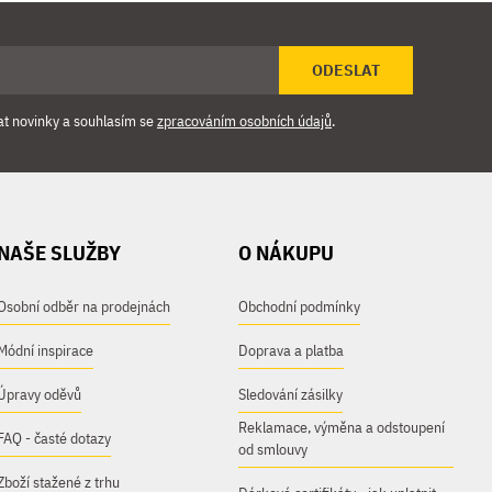
ODESLAT
at novinky a souhlasím se
zpracováním osobních údajů
.
NAŠE SLUŽBY
O NÁKUPU
Osobní odběr na prodejnách
Obchodní podmínky
Módní inspirace
Doprava a platba
Úpravy oděvů
Sledování zásilky
Reklamace, výměna a odstoupení
FAQ - časté dotazy
od smlouvy
Zboží stažené z trhu