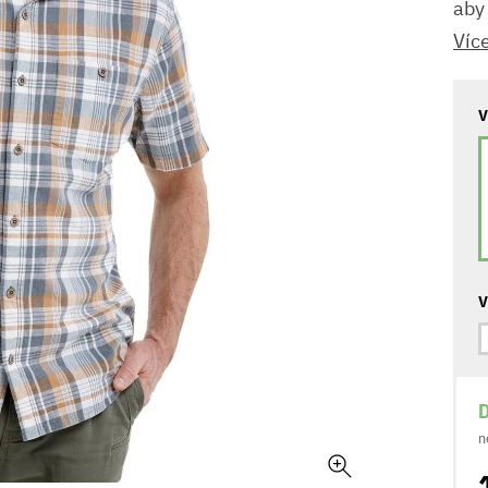
aby
Víc
V
V
D
n