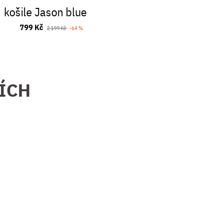
košile Jason blue
799 Kč
2 199 Kč
-64 %
ZÍCH