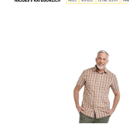
NAJDEŠ V KATEGORIÍCH
MUŽI
KOŠILE
LETNÍ SLEVY
PÁN