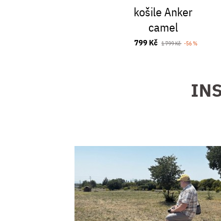
košile Anker
camel
799 Kč
1 799 Kč
-56 %
INS