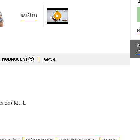
DALŠÍ (1)
M
M
Př
HODNOCENÍ (5)
GPSR
produktu L