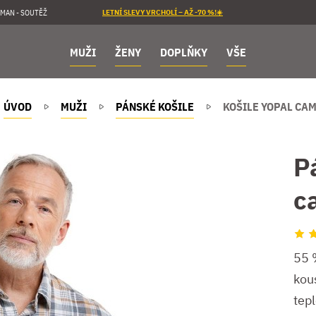
MAN - SOUTĚŽ
LETNÍ SLEVY VRCHOLÍ – AŽ -70 %!☀️
MUŽI
ŽENY
DOPLŇKY
VŠE
ÚVOD
MUŽI
PÁNSKÉ KOŠILE
KOŠILE YOPAL CA
P
c
55 
kous
tepl