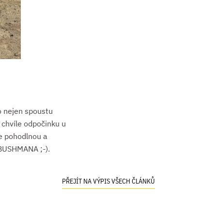
o nejen spoustu
é chvíle odpočinku u
ce pohodlnou a
 BUSHMANA ;-).
PŘEJÍT NA VÝPIS VŠECH ČLÁNKŮ