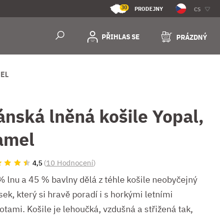
30
PRODEJNY
CS
PŘIHLAS SE
PRÁZDNÝ
MEL
ánská lněná košile Yopal,
amel
(
10 Hodnocení
)
4,5
% lnu a 45 % bavlny dělá z téhle košile neobyčejný
ek, který si hravě poradí i s horkými letními
otami. Košile je lehoučká, vzdušná a střižená tak,