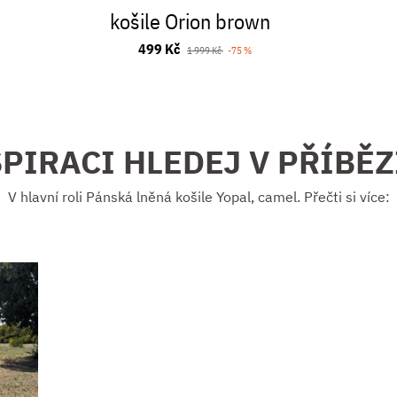
košile Orion brown
499 Kč
1 999 Kč
-75 %
PIRACI HLEDEJ V PŘÍBĚ
V hlavní roli Pánská lněná košile Yopal, camel. Přečti si více: