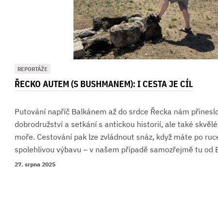
REPORTÁŽE
ŘECKO AUTEM (S BUSHMANEM): I CESTA JE CÍL
Putování napříč Balkánem až do srdce Řecka nám přinesl
dobrodružství a setkání s antickou historií, ale také skvěl
moře. Cestování pak lze zvládnout snáz, když máte po ru
spolehlivou výbavu – v našem případě samozřejmě tu od
27. srpna 2025