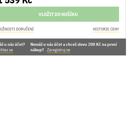
VLOŽIT DO KOŠÍKU
OŽNOSTI DORUČENÍ
HISTORIE CENY
áš u nás účet?
Nemáš u nás účet a chceš slevu 200 Kč na první
ihlas se
nákup?
Zaregistruj se