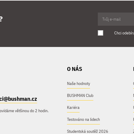
?
Chci odebír
O NÁS
Naše hodnoty
BUSHMAN Club
ici@bushman.cz
Kariéra
ovídáme většinou do 2 hodin.
Testováno na lidech
Studentská soutěž 2026