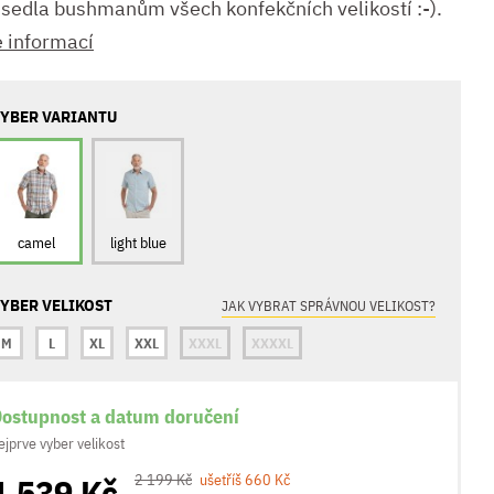
 sedla bushmanům všech konfekčních velikostí :-).
e informací
YBER VARIANTU
camel
light blue
YBER VELIKOST
JAK VYBRAT SPRÁVNOU VELIKOST?
M
L
XL
XXL
XXXL
XXXXL
ostupnost a datum doručení
ejprve vyber velikost
1 539 Kč
2 199 Kč
ušetříš 660 Kč