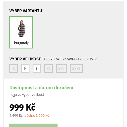
VYBER VARIANTU
burgundy
VYBER VELIKOST
JAK VYBRAT SPRÁVNOU VELIKOST?
S
M
L
XL
XXL
XXXL
Dostupnost a datum doručení
nejprve vyber velikost
999 Kč
2 499 Kč
ušetříš 1 500 Kč