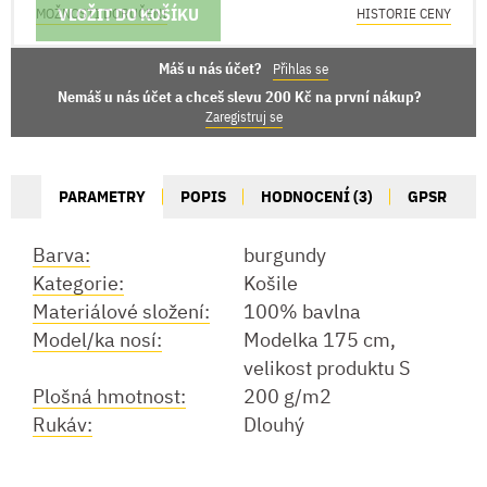
VLOŽIT DO KOŠÍKU
MOŽNOSTI DORUČENÍ
HISTORIE CENY
Máš u nás účet?
Přihlas se
Nemáš u nás účet a chceš slevu 200 Kč na první nákup?
Zaregistruj se
PARAMETRY
POPIS
HODNOCENÍ (3)
GPSR
Barva:
burgundy
Kategorie:
Košile
Materiálové složení:
100% bavlna
Model/ka nosí:
Modelka 175 cm,
velikost produktu S
Plošná hmotnost:
200 g/m2
Rukáv:
Dlouhý