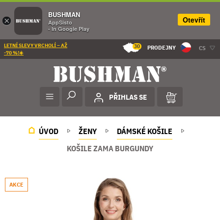
BUSHMAN
Otevřít
×
AppSisto
- In Google Play
LETNÍ SLEVY VRCHOLÍ – AŽ
30
PRODEJNY
CS
-70 %!☀️
PŘIHLAS SE
ÚVOD
ŽENY
DÁMSKÉ KOŠILE
KOŠILE ZAMA BURGUNDY
AKCE