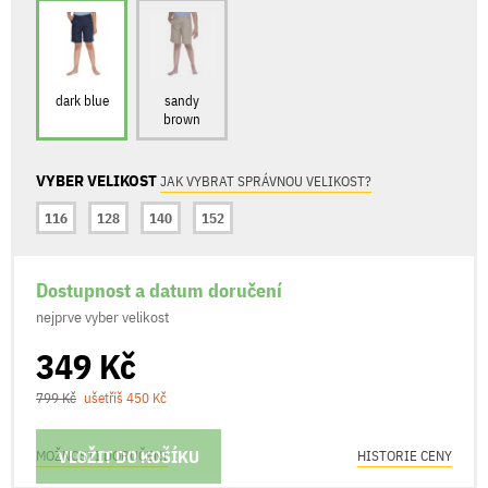
dark blue
sandy
brown
VYBER VELIKOST
JAK VYBRAT SPRÁVNOU VELIKOST?
116
128
140
152
Dostupnost a datum doručení
nejprve vyber velikost
349 Kč
799 Kč
ušetříš 450 Kč
VLOŽIT DO KOŠÍKU
MOŽNOSTI DORUČENÍ
HISTORIE CENY