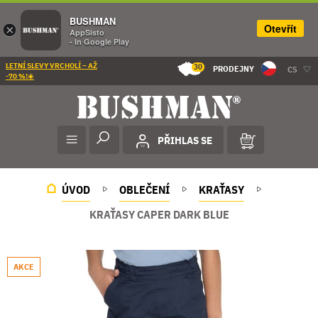
BUSHMAN
Otevřít
×
AppSisto
- In Google Play
LETNÍ SLEVY VRCHOLÍ – AŽ
30
PRODEJNY
CS
-70 %!☀️
PŘIHLAS SE
ÚVOD
OBLEČENÍ
KRAŤASY
KRAŤASY CAPER DARK BLUE
AKCE