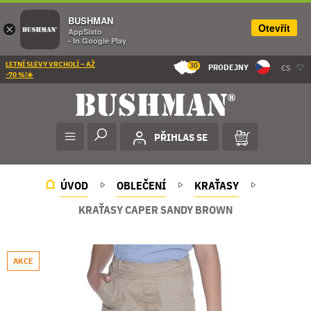
BUSHMAN
Otevřít
×
AppSisto
- In Google Play
LETNÍ SLEVY VRCHOLÍ – AŽ
30
PRODEJNY
CS
-70 %!☀️
PŘIHLAS SE
ÚVOD
OBLEČENÍ
KRAŤASY
KRAŤASY CAPER SANDY BROWN
AKCE