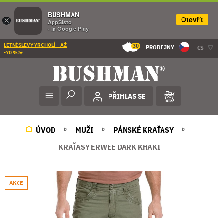
BUSHMAN
Otevřít
×
AppSisto
- In Google Play
LETNÍ SLEVY VRCHOLÍ – AŽ
30
PRODEJNY
CS
-70 %!☀️
PŘIHLAS SE
ÚVOD
MUŽI
PÁNSKÉ KRAŤASY
KRAŤASY ERWEE DARK KHAKI
AKCE