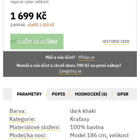
nejprve vyber velikost
1 699 Kč
2 699 Kč
ušetříš 1 000 Kč
VLOŽIT DO KOŠÍKU
MOŽNOSTI DORUČENÍ
HISTORIE CENY
Máš u nás účet?
Přihlas se
Nemáš u nás účet a chceš slevu 200 Kč na první nákup?
Zaregistruj se
PARAMETRY
POPIS
HODNOCENÍ (6)
GPSR
Barva:
dark khaki
Kategorie:
Kraťasy
Materiálové složení:
100% bavlna
Model/ka nosí:
Model 186 cm, velikost