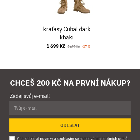
kraťasy Cubal dark
khaki
1 699 Kč
2 699 Kč
-37 %
CHCEŠ 200 KČ NA PRVNÍ NÁKUP?
Zadej svůj e-mail!
ODESLAT
Chci odebírat novinky a souhlasím se
zpracováním osobních údajů
.