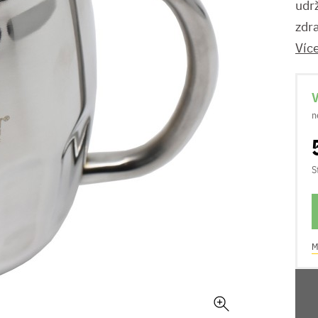
udrž
zdra
Víc
V
n
S
M