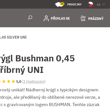
30
PRODEJNY
CS
PŘIHLAS SE
PRÁZDNÝ
,45 SILVER UNI
rýgl Bushman 0,45
tříbrný UNI
(
3 Hodnocení
)
5,0
rostý unikát! Nádherný krýgl s typickým designem
zdroje, ale předělaný do oblíbené nerezové verze, a
íc s gravírovaným logem BUSHMAN. Tenhle zázrak