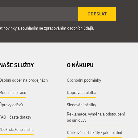
ODESLAT
at novinky a souhlasím se
zpracováním osobních údajů
.
NAŠE SLUŽBY
O NÁKUPU
Osobní odběr na prodejnách
Obchodní podmínky
Módní inspirace
Doprava a platba
Úpravy oděvů
Sledování zásilky
Reklamace, výměna a odstoupení
FAQ - časté dotazy
od smlouvy
Zboží stažené z trhu
Dárkové certifikáty - jak uplatnit