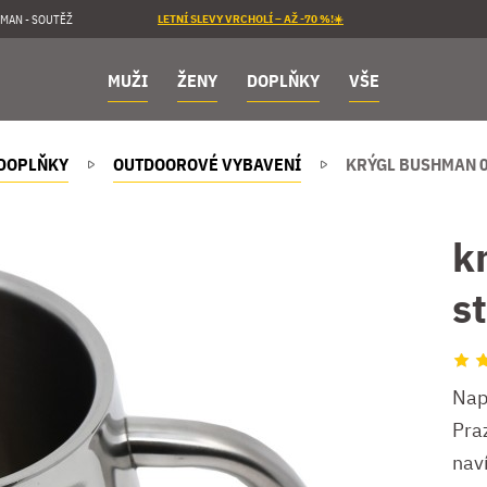
MAN - SOUTĚŽ
LETNÍ SLEVY VRCHOLÍ – AŽ -70 %!☀️
MUŽI
ŽENY
DOPLŇKY
VŠE
DOPLŇKY
OUTDOOROVÉ VYBAVENÍ
KRÝGL BUSHMAN 0
k
s
Nap
Pra
nav