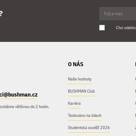
?
Chci odebír
O NÁS
Naše hodnoty
BUSHMAN Club
ici@bushman.cz
Kariéra
ovídáme většinou do 2 hodin.
Testováno na lidech
Studentská soutěž 2026