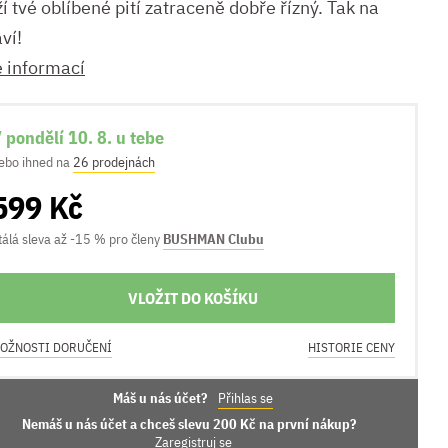
í tvé oblíbené pití zatraceně dobře řízný. Tak na
ví!
e informací
 pondělí 10. 8. u tebe
ebo ihned na
26 prodejnách
599 Kč
tálá sleva až -15 % pro členy
BUSHMAN Clubu
VLOŽIT DO KOŠÍKU
OŽNOSTI DORUČENÍ
HISTORIE CENY
Máš u nás účet?
Přihlas se
Nemáš u nás účet a chceš slevu 200 Kč na první nákup?
Zaregistruj se