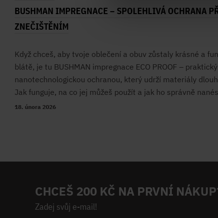
BUSHMAN IMPREGNACE – SPOLEHLIVÁ OCHRANA PŘ
ZNEČIŠTĚNÍM
Když chceš, aby tvoje oblečení a obuv zůstaly krásné a fun
blátě, je tu BUSHMAN impregnace ECO PROOF – praktický 
nanotechnologickou ochranou, který udrží materiály dlouh
Jak funguje, na co jej můžeš použít a jak ho správně nané
18. února 2026
CHCEŠ 200 KČ NA PRVNÍ NÁKUP
Zadej svůj e-mail!