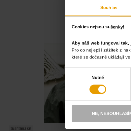
INS
Souhlas
Cookies nejsou sušenky!
Aby náš web fungoval tak, 
Pro co nejlepší zážitek z n
které se dočasně ukládají v
Výběr
Nutné
souhlasu
NE, NESOUHLASÍ
INSPIRUJ SE