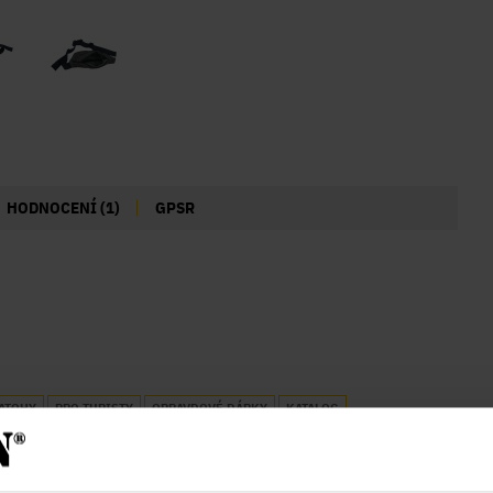
HODNOCENÍ (1)
GPSR
BATOHY
PRO TURISTY
OPRAVDOVÉ DÁRKY
KATALOG