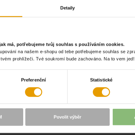
PIRACI HLEDEJ V PŘÍBĚ
Detaily
V hlavní roli ledvinka Raum khaki UNI. Přečti si více:
jak má, potřebujeme tvůj souhlas s používáním cookies.
akupování na našem e-shopu od tebe potřebujeme souhlas se zp
e tvém prohlížeči. Tvé soukromí bude zachováno. Na to vem jed!
Preferenční
Statistické
M
Povolit výběr