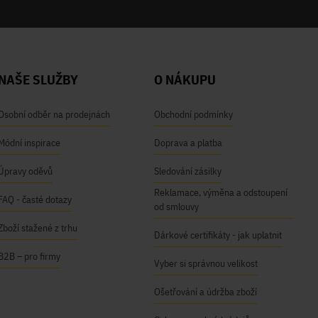
NAŠE SLUŽBY
O NÁKUPU
Osobní odběr na prodejnách
Obchodní podmínky
Módní inspirace
Doprava a platba
Úpravy oděvů
Sledování zásilky
Reklamace, výměna a odstoupení
FAQ - časté dotazy
od smlouvy
Zboží stažené z trhu
Dárkové certifikáty - jak uplatnit
B2B – pro firmy
Vyber si správnou velikost
Ošetřování a údržba zboží