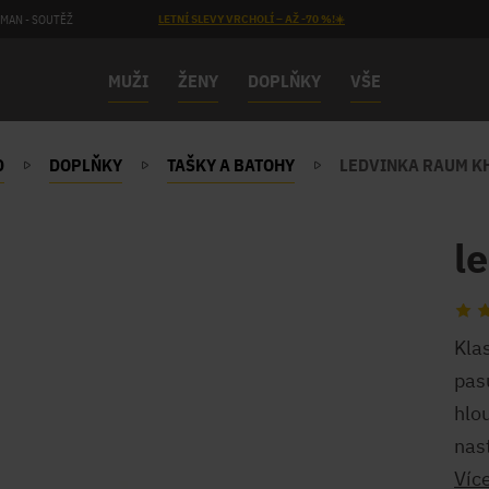
MAN - SOUTĚŽ
LETNÍ SLEVY VRCHOLÍ – AŽ -70 %!☀️
MUŽI
ŽENY
DOPLŇKY
VŠE
D
DOPLŇKY
TAŠKY A BATOHY
LEDVINKA RAUM KH
l
Kla
pas
hlo
nas
Víc