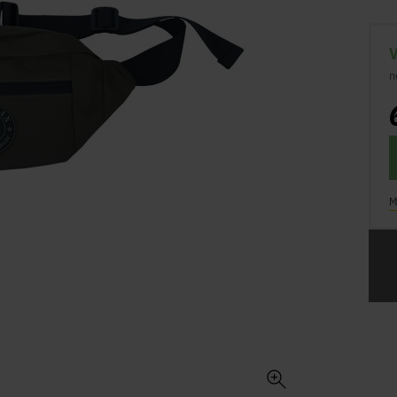
V
n
M