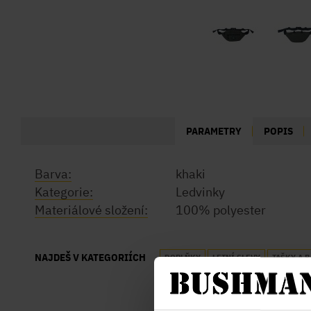
PARAMETRY
POPIS
Barva:
khaki
Kategorie:
Ledvinky
Materiálové složení:
100% polyester
NAJDEŠ V KATEGORIÍCH
DOPLŇKY
LETNÍ SLEVY
TAŠKY A 