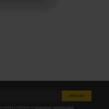
ODESLAT
at novinky a souhlasím se
zpracováním osobních údajů
.