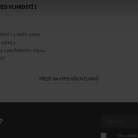
ED VLHKOSTÍ I
kční i v dešti nebo
sprej s
o v perfektním stavu.
st?
PŘEJÍT NA VÝPIS VŠECH ČLÁNKŮ
?
Chci odebír