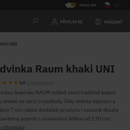
30
PRODEJNY
CS
PŘIHLAS SE
PRÁZDNÝ
AKI UNI
edvinka Raum khaki UNI
(
2 Hodnocení
)
5,0
sickou ledvinku RAUM můžeš nosit tradičně kolem
u anebo ve verzi crossbody. Díky dvěma kapsám a
ubce 7 cm nabízí dostatek prostoru i luxusně dlouhý
tavitelný popruh s maximální délkou až 130 cm!
e informací