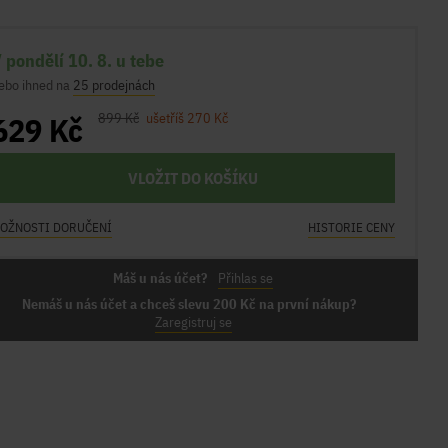
 pondělí 10. 8. u tebe
ebo ihned na
25 prodejnách
629 Kč
899 Kč
ušetříš 270 Kč
VLOŽIT DO KOŠÍKU
OŽNOSTI DORUČENÍ
HISTORIE CENY
Máš u nás účet?
Přihlas se
Nemáš u nás účet a chceš slevu 200 Kč na první nákup?
Zaregistruj se