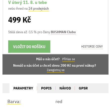
V úterý 11. 8. u tebe
nebo ihned na
24 prodejnách
499 Kč
Stálá sleva až -15 % pro členy
BUSHMAN Clubu
VLOŽIT DO KOŠÍKU
MOŽNOSTI DORUČENÍ
HISTORIE CENY
Máš u nás účet?
Přihlas se
Nemáš u nás účet a chceš slevu 200 Kč na první nákup?
Zaregistruj se
PARAMETRY
POPIS
NÁVOD
GPSR
Barva:
red