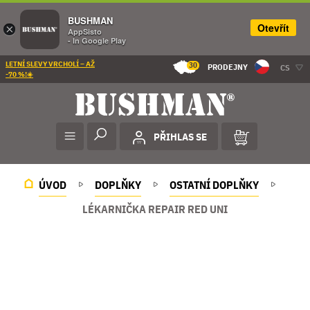
BUSHMAN
Otevřít
×
AppSisto
- In Google Play
LETNÍ SLEVY VRCHOLÍ – AŽ
30
PRODEJNY
CS
-70 %!☀️
PŘIHLAS SE
ÚVOD
DOPLŇKY
OSTATNÍ DOPLŇKY
LÉKARNIČKA REPAIR RED UNI