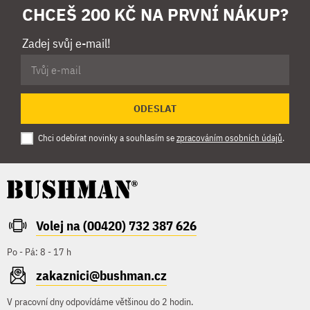
CHCEŠ 200 KČ NA PRVNÍ NÁKUP?
Zadej svůj e-mail!
ODESLAT
Chci odebírat novinky a souhlasím se
zpracováním osobních údajů
.
Volej na (00420) 732 387 626
Po - Pá: 8 - 17 h
zakaznici@bushman.cz
V pracovní dny odpovídáme většinou do 2 hodin.