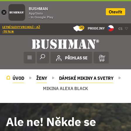
BUSHMAN
Otevřít
×
AppSisto
- In Google Play
LETNÍ SLEVY VRCHOLÍ – AŽ
30
PRODEJNY
CS
-70 %!☀️
PŘIHLAS SE
ÚVOD
ŽENY
DÁMSKÉ MIKINY A SVETRY
MIKINA ALEXA BLACK
Ale ne! Někde se