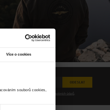
Více o cookies
ODESLAT
racováním souborů cookies,
at novinky a souhlasím se
zpracováním osobních údajů
.