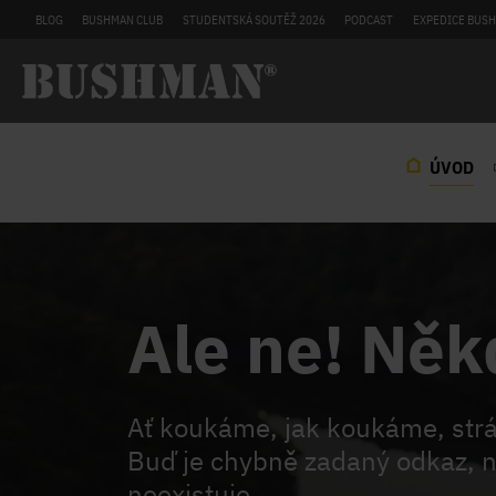
BLOG
BUSHMAN CLUB
STUDENTSKÁ SOUTĚŽ 2026
PODCAST
EXPEDICE BUSH
ÚVOD
Ale ne! Něk
Ať koukáme, jak koukáme, st
Buď je chybně zadaný odkaz, n
neexistuje.