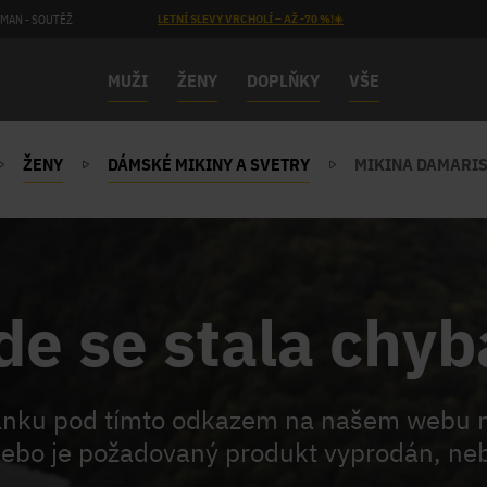
MAN - SOUTĚŽ
LETNÍ SLEVY VRCHOLÍ – AŽ -70 %!☀️
MUŽI
ŽENY
DOPLŇKY
VŠE
ŽENY
DÁMSKÉ MIKINY A SVETRY
MIKINA DAMARIS
de se stala chyb
ránku pod tímto odkazem na našem webu 
ebo je požadovaný produkt vyprodán, neb