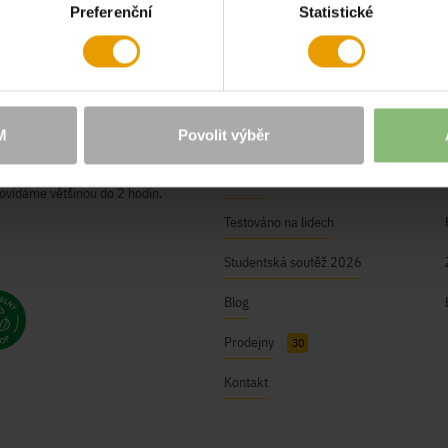
Preferenční
Statistické
O NÁS
Naše hodnoty
M
Povolit výběr
BUSHMAN Club
ici@bushman.cz
Kariéra
ovídáme většinou do 2 hodin.
Testováno na lidech
Studentská soutěž 2026
Blog
Prodejny
30
Kontakt