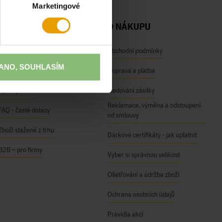
Marketingové
NAŠE SLUŽBY
O NÁKUPU
Osobní odběr na prodejnách
Obchodní podmínky
ANO, SOUHLASÍM
Módní inspirace
Doprava a platba
Úpravy oděvů
Sledování zásilky
Reklamace, výměna a odstoupení
FAQ - časté dotazy
od smlouvy
Zboží stažené z trhu
Dárkové certifikáty - jak uplatnit
B2B – pro firmy
Vyber si správnou velikost
Ošetřování a údržba zboží
Ochrana osobních údajů
Pravidla akcí