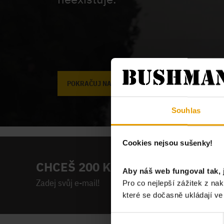
POKRAČUJ NA ÚVODNÍ STRÁNKU
Souhlas
Cookies nejsou sušenky!
CHCEŠ 200 KČ NA PRVNÍ NÁKUP
Aby náš web fungoval tak, 
Zadej svůj e-mail!
Pro co nejlepší zážitek z n
které se dočasně ukládají v
Výběr