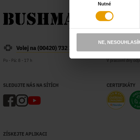
Nutné
souhlasu
NE, NESOUHLASÍ
Volej na (00420) 732 387 626
zakazn
Po - Pá: 8 - 17 h
V pracovní dny odp
SLEDUJTE NÁS NA SÍTÍCH
CERTIFIKÁTY
ZÍSKEJTE APLIKACI