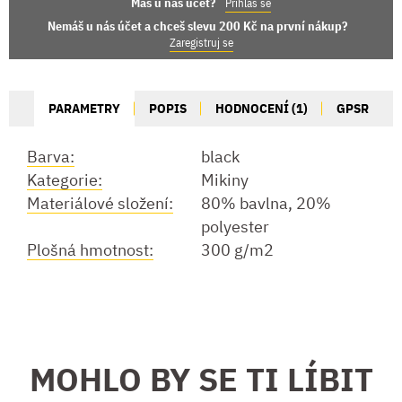
Máš u nás účet?
Přihlas se
Nemáš u nás účet a chceš slevu 200 Kč na první nákup?
Zaregistruj se
PARAMETRY
POPIS
HODNOCENÍ (1)
GPSR
Barva:
black
Kategorie:
Mikiny
Materiálové složení:
80% bavlna, 20%
polyester
Plošná hmotnost:
300 g/m2
MOHLO BY SE TI LÍBIT