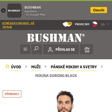
BUSHMAN
Otevřít
×
AppSisto
- In Google Play
LETNÍ SLEVY VRCHOLÍ – AŽ
30
PRODEJNY
CS
-70 %!☀️
PŘIHLAS SE
ÚVOD
MUŽI
PÁNSKÉ MIKINY A SVETRY
MIKINA DURONG BLACK
VÝPRODEJ