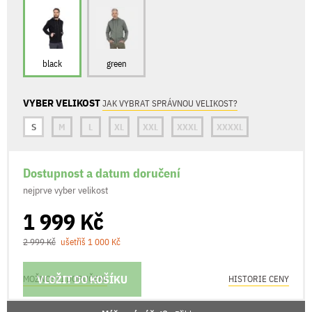
black
green
VYBER VELIKOST
JAK VYBRAT SPRÁVNOU VELIKOST?
S
M
L
XL
XXL
XXXL
XXXXL
Dostupnost a datum doručení
nejprve vyber velikost
1 999 Kč
2 999 Kč
ušetříš 1 000 Kč
VLOŽIT DO KOŠÍKU
MOŽNOSTI DORUČENÍ
HISTORIE CENY