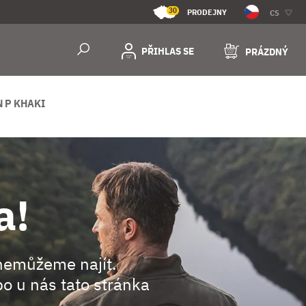
30
PRODEJNY
CS
PŘIHLAS SE
PRÁZDNÝ
 P KHAKI
a!
nemůžeme najít.
o u nás tato stránka