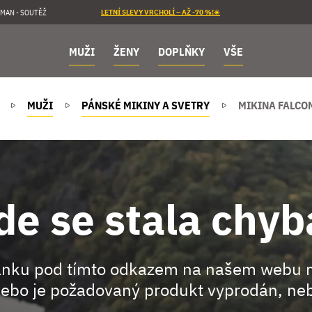
MAN - SOUTĚŽ
LETNÍ SLEVY VRCHOLÍ – AŽ -70 %!☀️
MUŽI
ŽENY
DOPLŇKY
VŠE
MUŽI
PÁNSKÉ MIKINY A SVETRY
MIKINA FALCON
de se stala chyb
ránku pod tímto odkazem na našem webu 
ebo je požadovaný produkt vyprodán, neb