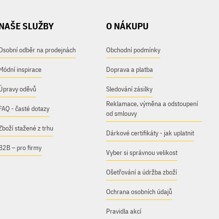
NAŠE SLUŽBY
O NÁKUPU
Osobní odběr na prodejnách
Obchodní podmínky
Módní inspirace
Doprava a platba
Úpravy oděvů
Sledování zásilky
Reklamace, výměna a odstoupení
FAQ - časté dotazy
od smlouvy
Zboží stažené z trhu
Dárkové certifikáty - jak uplatnit
B2B – pro firmy
Vyber si správnou velikost
Ošetřování a údržba zboží
Ochrana osobních údajů
Pravidla akcí