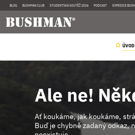
BLOG
BUSHMAN CLUB
STUDENTSKÁ SOUTĚŽ 2026
PODCAST
EXPEDICE BUSH
ÚVOD
Ale ne! Něk
Ať koukáme, jak koukáme, st
Buď je chybně zadaný odkaz, n
neexistuje.