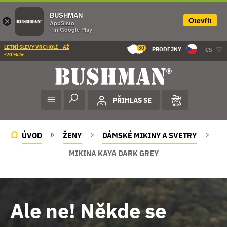
BUSHMAN
Otevřít
×
AppSisto
- In Google Play
LETNÍ SLEVY VRCHOLÍ – AŽ
30
PRODEJNY
CS
-70 %!☀️
PŘIHLAS SE
ÚVOD
ŽENY
DÁMSKÉ MIKINY A SVETRY
MIKINA KAYA DARK GREY
Ale ne! Někde se