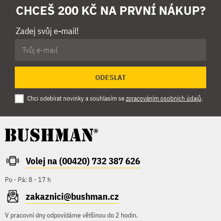
CHCEŠ 200 KČ NA PRVNÍ NÁKUP?
Zadej svůj e-mail!
ODESLAT
Chci odebírat novinky a souhlasím se
zpracováním osobních údajů
.
Volej na (00420) 732 387 626
Po - Pá: 8 - 17 h
zakaznici@bushman.cz
V pracovní dny odpovídáme většinou do 2 hodin.