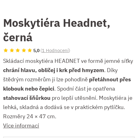
Moskytiéra Headnet,
černá
(
1 Hodnocení
)
5,0
Skládací moskytiéra HEADNET ve formě jemné síťky
chrání hlavu, obličej i krk před hmyzem
. Díky
štědrým rozměrům ji lze pohodlně
přetáhnout přes
klobouk nebo čepici
. Spodní část je opatřena
stahovací šňůrkou
pro lepší utěsnění. Moskytiéra je
lehká, skladná a dodává se v praktickém pytlíčku.
Rozměry 24 × 47 cm.
Více informací