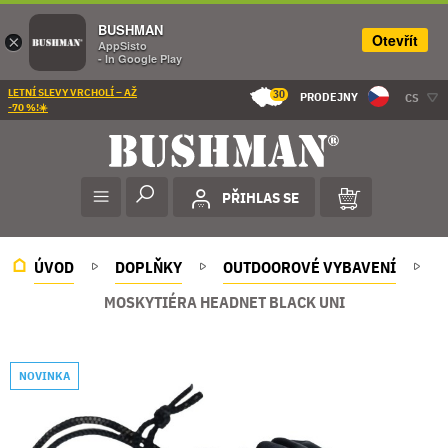
BUSHMAN
Otevřít
×
AppSisto
- In Google Play
LETNÍ SLEVY VRCHOLÍ – AŽ
30
PRODEJNY
CS
-70 %!☀️
PŘIHLAS SE
ÚVOD
DOPLŇKY
OUTDOOROVÉ VYBAVENÍ
MOSKYTIÉRA HEADNET BLACK UNI
NOVINKA