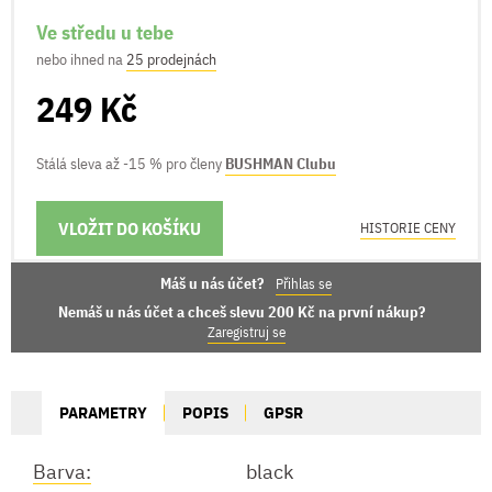
Ve středu u tebe
nebo ihned na
25 prodejnách
249 Kč
Stálá sleva až -15 % pro členy
BUSHMAN Clubu
VLOŽIT DO KOŠÍKU
MOŽNOSTI DORUČENÍ
HISTORIE CENY
Máš u nás účet?
Přihlas se
Nemáš u nás účet a chceš slevu 200 Kč na první nákup?
Zaregistruj se
PARAMETRY
POPIS
GPSR
Barva:
black